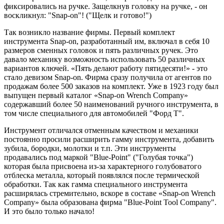
фиксировались на ручке. Защелкнув головку на ручке, - он
воскликнул: "Snap-on"! ("Щелк и готово!")
Так возникло название фирмы. Первый комплект
инструмента Snap-on, разработанный им, включал в себя 10
размеров сменных головок и пять различных ручек. Это
давало механику возможность использовать 50 различных
вариантов ключей. «Пять делают работу пятидесяти!» - это
стало девизом Snap-on. Фирма сразу получила от агентов по
продажам более 500 заказов на комплект. Уже в 1923 году был
выпущен первый каталог «Snap-on Wrench Company»
содержавший более 50 наименований ручного инструмента, в
том числе специального для автомобилей "Форд Т".
Инструмент отличался отменным качеством и механики
постоянно просили расширить гамму инструмента, добавить
зубила, бородки, молотки и т.п. Эти инструменты
продавались под маркой "Blue-Point" ("Голубая точка")
которая была присвоена из-за характерного голубоватого
отблеска металла, который появлялся после термической
обработки. Так как гамма специального инструмента
расширялась стремительно, вскоре в составе «Snap-on Wrench
Company» была образована фирма "Blue-Point Tool Company".
И это было только начало!