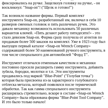
фиксировались на ручке. Защелкнув головку на ручке, - он
воскликнул: "Snap-on"! ("Щелк и готово!")
Так возникло название фирмы. Первый комплект
инструмента Snap-on, разработанный им, включал в себя 10
размеров сменных головок и пять различных ручек. Это
давало механику возможность использовать 50 различных
вариантов ключей. «Пять делают работу пятидесяти!» - это
стало девизом Snap-on. Фирма сразу получила от агентов по
продажам более 500 заказов на комплект. Уже в 1923 году был
выпущен первый каталог «Snap-on Wrench Company»
содержавший более 50 наименований ручного инструмента, в
том числе специального для автомобилей "Форд Т".
Инструмент отличался отменным качеством и механики
постоянно просили расширить гамму инструмента, добавить
зубила, бородки, молотки и т.п. Эти инструменты
продавались под маркой "Blue-Point" ("Голубая точка")
которая была присвоена из-за характерного голубоватого
отблеска металла, который появлялся после термической
обработки. Так как гамма специального инструмента
расширялась стремительно, вскоре в составе «Snap-on Wrench
Company» была образована фирма "Blue-Point Tool Company".
И это было только начало!