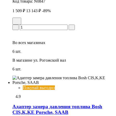
Код товара:
N0847
1 509 ₽
13 143 ₽
-89%
Во всех
магазинах
6 шт.
В магазине
ул. Рогожский вал
6 шт.
Покупай выгодно
4.9
Адаптер замера давления топлива Bosh
CIS,K,KE Porsche, SAAB