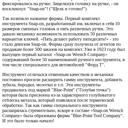
фиксировались на ручке. Защелкнув головку на ручке, - он
воскликнул: "Snap-on"! ("Щелк и готово!")
Так возникло название фирмы. Первый комплект
инструмента Snap-on, разработанный им, включал в себя 10
размеров сменных головок и пять различных ручек. Это
давало механику возможность использовать 50 различных
вариантов ключей. «Пять делают работу пятидесяти!» - это
стало девизом Snap-on. Фирма сразу получила от агентов по
продажам более 500 заказов на комплект. Уже в 1923 году был
выпущен первый каталог «Snap-on Wrench Company»
содержавший более 50 наименований ручного инструмента, в
том числе специального для автомобилей "Форд Т".
Инструмент отличался отменным качеством и механики
постоянно просили расширить гамму инструмента, добавить
зубила, бородки, молотки и т.п. Эти инструменты
продавались под маркой "Blue-Point" ("Голубая точка")
которая была присвоена из-за характерного голубоватого
отблеска металла, который появлялся после термической
обработки. Так как гамма специального инструмента
расширялась стремительно, вскоре в составе «Snap-on Wrench
Company» была образована фирма "Blue-Point Tool Company".
И это было только начало!