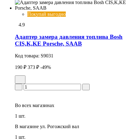
Покупай выгодно
4.9
Адаптер замера давления топлива Bosh
CIS,K,KE Porsche, SAAB
Код товара:
S9031
190 ₽
373 ₽
-49%
Во всех
магазинах
1 шт.
В магазине
ул. Рогожский вал
1 шт.