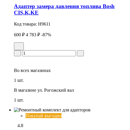
Адаптеp замера давления топлива Bosh
CIS,K,KE
Код товара:
H9611
600 ₽
4 783 ₽
-87%
Во всех
магазинах
1 шт.
В магазине
ул. Рогожский вал
1 шт.
Покупай выгодно
4.8