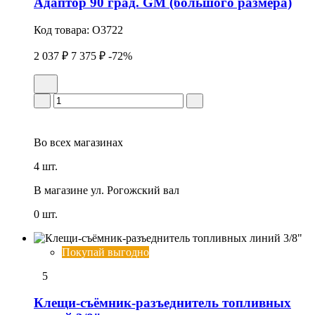
Адаптор 90 град. GM (большого размера)
Код товара:
O3722
2 037 ₽
7 375 ₽
-72%
Во всех
магазинах
4 шт.
В магазине
ул. Рогожский вал
0 шт.
Покупай выгодно
5
Клещи-съёмник-разъеднитель топливных