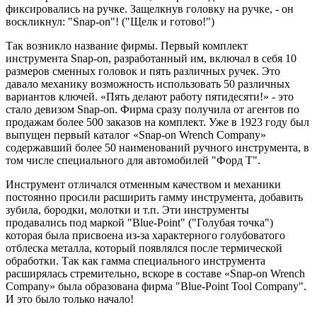
фиксировались на ручке. Защелкнув головку на ручке, - он
воскликнул: "Snap-on"! ("Щелк и готово!")
Так возникло название фирмы. Первый комплект
инструмента Snap-on, разработанный им, включал в себя 10
размеров сменных головок и пять различных ручек. Это
давало механику возможность использовать 50 различных
вариантов ключей. «Пять делают работу пятидесяти!» - это
стало девизом Snap-on. Фирма сразу получила от агентов по
продажам более 500 заказов на комплект. Уже в 1923 году был
выпущен первый каталог «Snap-on Wrench Company»
содержавший более 50 наименований ручного инструмента, в
том числе специального для автомобилей "Форд Т".
Инструмент отличался отменным качеством и механики
постоянно просили расширить гамму инструмента, добавить
зубила, бородки, молотки и т.п. Эти инструменты
продавались под маркой "Blue-Point" ("Голубая точка")
которая была присвоена из-за характерного голубоватого
отблеска металла, который появлялся после термической
обработки. Так как гамма специального инструмента
расширялась стремительно, вскоре в составе «Snap-on Wrench
Company» была образована фирма "Blue-Point Tool Company".
И это было только начало!