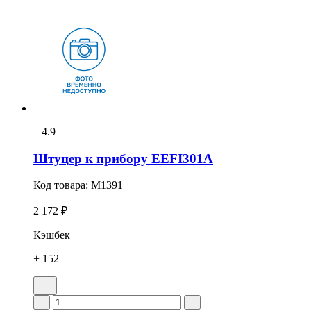
4.9
Штуцер к прибору EEFI301A
Код товара:
M1391
2 172 ₽
Кэшбек
+ 152