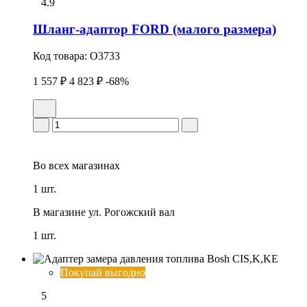
4.9
Шланг-адаптор FORD (малого размера)
Код товара:
O3733
1 557 ₽
4 823 ₽
-68%
Во всех
магазинах
1 шт.
В магазине
ул. Рогожский вал
1 шт.
Покупай выгодно
5