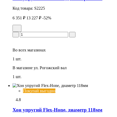
Код товара:
S2225
6 351 ₽
13 227 ₽
-52%
Во всех
магазинах
1 шт.
В магазине
ул. Рогожский вал
1 шт.
Покупай выгодно
4.8
Хон упpугий Flex-Hone, диаметр 118мм