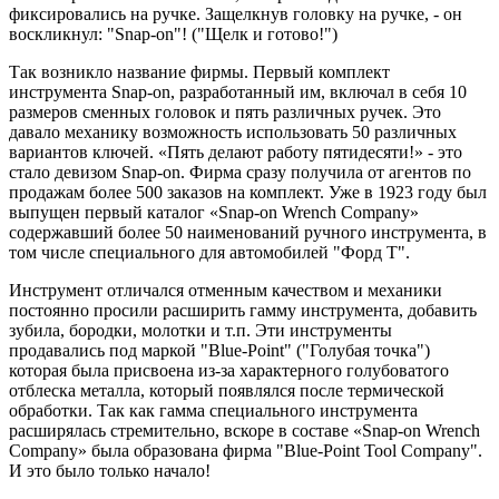
фиксировались на ручке. Защелкнув головку на ручке, - он
воскликнул: "Snap-on"! ("Щелк и готово!")
Так возникло название фирмы. Первый комплект
инструмента Snap-on, разработанный им, включал в себя 10
размеров сменных головок и пять различных ручек. Это
давало механику возможность использовать 50 различных
вариантов ключей. «Пять делают работу пятидесяти!» - это
стало девизом Snap-on. Фирма сразу получила от агентов по
продажам более 500 заказов на комплект. Уже в 1923 году был
выпущен первый каталог «Snap-on Wrench Company»
содержавший более 50 наименований ручного инструмента, в
том числе специального для автомобилей "Форд Т".
Инструмент отличался отменным качеством и механики
постоянно просили расширить гамму инструмента, добавить
зубила, бородки, молотки и т.п. Эти инструменты
продавались под маркой "Blue-Point" ("Голубая точка")
которая была присвоена из-за характерного голубоватого
отблеска металла, который появлялся после термической
обработки. Так как гамма специального инструмента
расширялась стремительно, вскоре в составе «Snap-on Wrench
Company» была образована фирма "Blue-Point Tool Company".
И это было только начало!