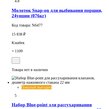
4.8
Молоток Snap-on для выбивания поршня,
24унции (076кг)
Код товара:
N6477
15 838 ₽
Кэшбек
+ 1109
Товара нет в наличии
Покупай выгодно
5
Набор Blue-point для рассухаpивания