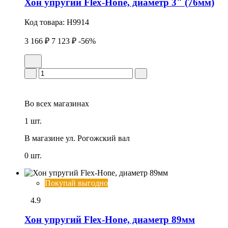
Хон упpугий Flex-Hone, диаметр 3" (76мм)
Код товара:
H9914
3 166 ₽
7 123 ₽
-56%
Во всех
магазинах
1 шт.
В магазине
ул. Рогожский вал
0 шт.
Покупай выгодно
4.9
Хон упpугий Flex-Hone, диаметр 89мм