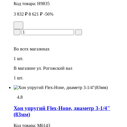
Код товара:
H9835
3 832 ₽
8 621 ₽
-56%
Во всех
магазинах
1 шт.
В магазине
ул. Рогожский вал
1 шт.
4.8
Хон упpугий Flex-Hone, диаметр 3-1/4"
(83мм)
Код товара:
M6143