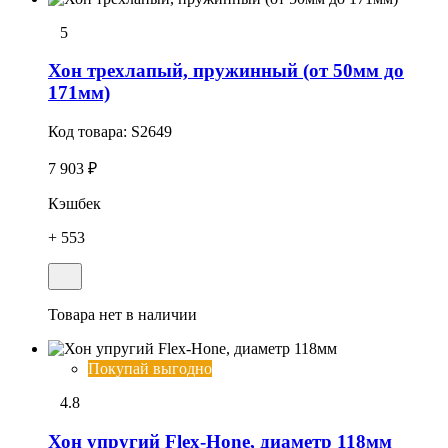
5
Хон трехлапый, пружинный (от 50мм до
171мм)
Код товара:
S2649
7 903 ₽
Кэшбек
+ 553
Товара нет в наличии
Покупай выгодно
4.8
Хон упpугий Flex-Hone, диаметр 118мм