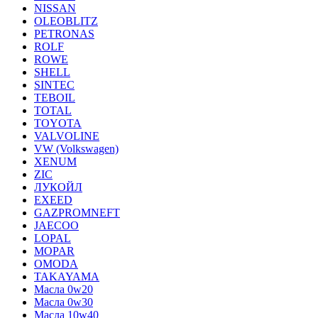
NISSAN
OLEOBLITZ
PETRONAS
ROLF
ROWE
SHELL
SINTEC
TEBOIL
TOTAL
TOYOTA
VALVOLINE
VW (Volkswagen)
XENUM
ZIC
ЛУКОЙЛ
EXEED
GAZPROMNEFT
JAECOO
LOPAL
MOPAR
OMODA
TAKAYAMA
Масла 0w20
Масла 0w30
Масла 10w40