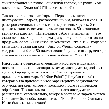
фиксировались на ручке. Защелкнув головку на ручке, - он
воскликнул: "Snap-on"! ("Щелк и готово!")
Так возникло название фирмы. Первый комплект
инструмента Snap-on, разработанный им, включал в себя 10
размеров сменных головок и пять различных ручек. Это
давало механику возможность использовать 50 различных
вариантов ключей. «Пять делают работу пятидесяти!» - это
стало девизом Snap-on. Фирма сразу получила от агентов по
продажам более 500 заказов на комплект. Уже в 1923 году был
выпущен первый каталог «Snap-on Wrench Company»
содержавший более 50 наименований ручного инструмента, в
том числе специального для автомобилей "Форд Т".
Инструмент отличался отменным качеством и механики
постоянно просили расширить гамму инструмента, добавить
зубила, бородки, молотки и т.п. Эти инструменты
продавались под маркой "Blue-Point" ("Голубая точка")
которая была присвоена из-за характерного голубоватого
отблеска металла, который появлялся после термической
обработки. Так как гамма специального инструмента
расширялась стремительно, вскоре в составе «Snap-on Wrench
Company» была образована фирма "Blue-Point Tool Company".
И это было только начало!