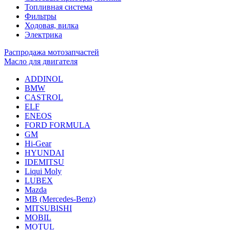
Топливная система
Фильтры
Ходовая, вилка
Электрика
Распродажа мотозапчастей
Масло для двигателя
ADDINOL
BMW
CASTROL
ELF
ENEOS
FORD FORMULA
GM
Hi-Gear
HYUNDAI
IDEMITSU
Liqui Moly
LUBEX
Mazda
MB (Mercedes-Вenz)
MITSUBISHI
MOBIL
MOTUL