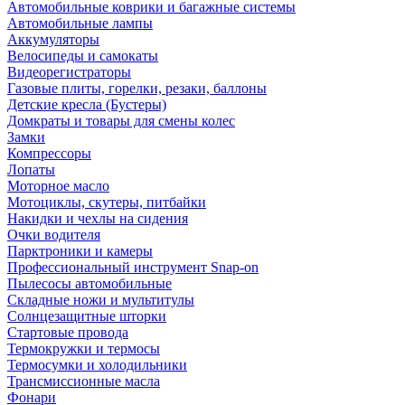
Автомобильные коврики и багажные системы
Автомобильные лампы
Аккумуляторы
Велосипеды и самокаты
Видеорегистраторы
Газовые плиты, горелки, резаки, баллоны
Детские кресла (Бустеры)
Домкраты и товары для смены колес
Замки
Компрессоры
Лопаты
Моторное масло
Мотоциклы, скутеры, питбайки
Накидки и чехлы на сидения
Очки водителя
Парктроники и камеры
Профессиональный инструмент Snap-on
Пылесосы автомобильные
Складные ножи и мультитулы
Солнцезащитные шторки
Стартовые провода
Термокружки и термосы
Термосумки и холодильники
Трансмиссионные масла
Фонари