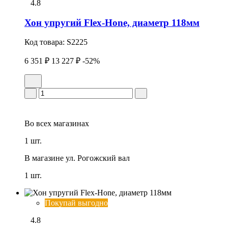
4.8
Хон упpугий Flex-Hone, диаметр 118мм
Код товара:
S2225
6 351 ₽
13 227 ₽
-52%
Во всех
магазинах
1 шт.
В магазине
ул. Рогожский вал
1 шт.
Покупай выгодно
4.8