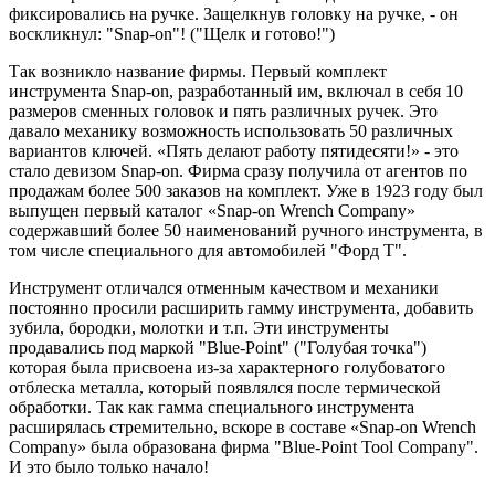
фиксировались на ручке. Защелкнув головку на ручке, - он
воскликнул: "Snap-on"! ("Щелк и готово!")
Так возникло название фирмы. Первый комплект
инструмента Snap-on, разработанный им, включал в себя 10
размеров сменных головок и пять различных ручек. Это
давало механику возможность использовать 50 различных
вариантов ключей. «Пять делают работу пятидесяти!» - это
стало девизом Snap-on. Фирма сразу получила от агентов по
продажам более 500 заказов на комплект. Уже в 1923 году был
выпущен первый каталог «Snap-on Wrench Company»
содержавший более 50 наименований ручного инструмента, в
том числе специального для автомобилей "Форд Т".
Инструмент отличался отменным качеством и механики
постоянно просили расширить гамму инструмента, добавить
зубила, бородки, молотки и т.п. Эти инструменты
продавались под маркой "Blue-Point" ("Голубая точка")
которая была присвоена из-за характерного голубоватого
отблеска металла, который появлялся после термической
обработки. Так как гамма специального инструмента
расширялась стремительно, вскоре в составе «Snap-on Wrench
Company» была образована фирма "Blue-Point Tool Company".
И это было только начало!