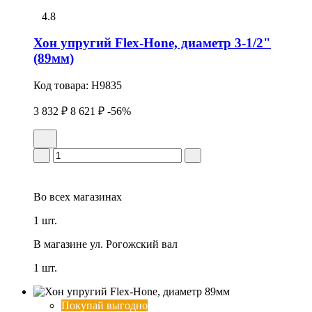
4.8
Хон упpугий Flex-Hone, диаметр 3-1/2"
(89мм)
Код товара:
H9835
3 832 ₽
8 621 ₽
-56%
Во всех
магазинах
1 шт.
В магазине
ул. Рогожский вал
1 шт.
Покупай выгодно