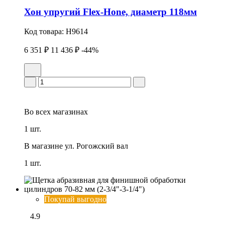
Хон упpугий Flex-Hone, диаметр 118мм
Код товара:
H9614
6 351 ₽
11 436 ₽
-44%
Во всех
магазинах
1 шт.
В магазине
ул. Рогожский вал
1 шт.
Покупай выгодно
4.9