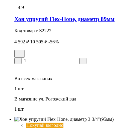
4.9
Хон упpугий Flex-Hone, диаметр 89мм
Код товара:
S2222
4 592 ₽
10 505 ₽
-56%
Во всех
магазинах
1 шт.
В магазине
ул. Рогожский вал
1 шт.
Покупай выгодно