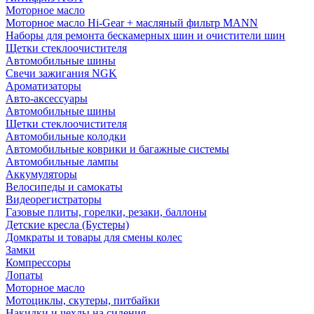
Моторное масло
Моторное масло Hi-Gear + масляный фильтр MANN
Наборы для ремонта бескамерных шин и очистители шин
Щетки стеклоочистителя
Автомобильные шины
Свечи зажигания NGK
Ароматизаторы
Авто-аксессуары
Автомобильные шины
Щетки стеклоочистителя
Автомобильные колодки
Автомобильные коврики и багажные системы
Автомобильные лампы
Аккумуляторы
Велосипеды и самокаты
Видеорегистраторы
Газовые плиты, горелки, резаки, баллоны
Детские кресла (Бустеры)
Домкраты и товары для смены колес
Замки
Компрессоры
Лопаты
Моторное масло
Мотоциклы, скутеры, питбайки
Накидки и чехлы на сидения