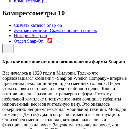
Компрессометры
Компрессометры
10
Скачать каталог Snap-on
Желтые ценники. Скачать полный список
История Snap-on
Отдел Snap-On
Краткое описание истории возникновения фирмы Snap-on
Все началось в 1920 году в Милуоки. Только что
образовавшаяся компания «Snap-on Wrench Company» впервые
применила революционную идею сменных головок. Перед
этим головки составляли с рукояткой одно целое. Ключи
изготавливались различных размеров и форм. Поэтому
небольшой комплект инструмента имел солидные габариты,
неподъемный вес и значительную цену. Это оказалось
совершенно неприемлемым для мобильной техники. Молодой
инженер - Джозеф Джонсон решил изменить конструкцию.
Он изобрел сменные головки, которые надевались и
фиксировались на ручке. Защелкнув головку на ручке, - он