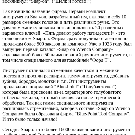
воскликнул: "Snap-on"! ("Щелк и готово!")
Так возникло название фирмы. Первый комплект
инструмента Snap-on, разработанный им, включал в себя 10
размеров сменных головок и пять различных ручек. Это
давало механику возможность использовать 50 различных
вариантов ключей. «Пять делают работу пятидесяти!» - это
стало девизом Snap-on. Фирма сразу получила от агентов по
продажам более 500 заказов на комплект. Уже в 1923 году был
выпущен первый каталог «Snap-on Wrench Company»
содержавший более 50 наименований ручного инструмента, в
том числе специального для автомобилей "Форд Т".
Инструмент отличался отменным качеством и механики
постоянно просили расширить гамму инструмента, добавить
зубила, бородки, молотки и т.п. Эти инструменты
продавались под маркой "Blue-Point" ("Голубая точка")
которая была присвоена из-за характерного голубоватого
отблеска металла, который появлялся после термической
обработки. Так как гамма специального инструмента
расширялась стремительно, вскоре в составе «Snap-on Wrench
Company» была образована фирма "Blue-Point Tool Company".
И это было только начало!
Сегодня Snap-on это более 16000 наименований инструмента
и оборудования! Это ручной инструмент, пневмо и электро