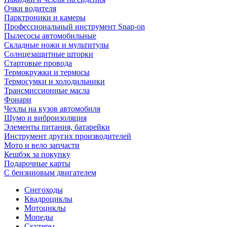
Очки водителя
Парктроники и камеры
Профессиональный инструмент Snap-on
Пылесосы автомобильные
Складные ножи и мультитулы
Солнцезащитные шторки
Стартовые провода
Термокружки и термосы
Термосумки и холодильники
Трансмиссионные масла
Фонари
Чехлы на кузов автомобиля
Шумо и виброизоляция
Элементы питания, батарейки
Инструмент других производителей
Мото и вело запчасти
Кешбэк за покупку
Подарочные карты
С бензиновым двигателем
Снегоходы
Квадроциклы
Мотоциклы
Мопеды
Скутеры