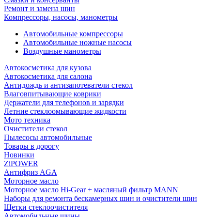
Ремонт и замена шин
Компрессоры, насосы, манометры
Автомобильные компрессоры
Автомобильные ножные насосы
Воздушные манометры
Автокосметика для кузова
Автокосметика для салона
Антидождь и антизапотеватели стекол
Влаговпитывающие коврики
Держатели для телефонов и зарядки
Летние стеклоомывающие жидкости
Мото техника
Очистители стекол
Пылесосы автомобильные
Товары в дорогу
Новинки
ZiPOWER
Антифриз AGA
Моторное масло
Моторное масло Hi-Gear + масляный фильтр MANN
Наборы для ремонта бескамерных шин и очистители шин
Щетки стеклоочистителя
Автомобильные шины