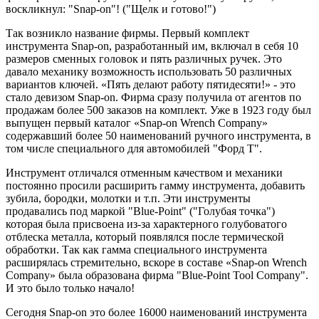
воскликнул: "Snap-on"! ("Щелк и готово!")
Так возникло название фирмы. Первый комплект
инструмента Snap-on, разработанный им, включал в себя 10
размеров сменных головок и пять различных ручек. Это
давало механику возможность использовать 50 различных
вариантов ключей. «Пять делают работу пятидесяти!» - это
стало девизом Snap-on. Фирма сразу получила от агентов по
продажам более 500 заказов на комплект. Уже в 1923 году был
выпущен первый каталог «Snap-on Wrench Company»
содержавший более 50 наименований ручного инструмента, в
том числе специального для автомобилей "Форд Т".
Инструмент отличался отменным качеством и механики
постоянно просили расширить гамму инструмента, добавить
зубила, бородки, молотки и т.п. Эти инструменты
продавались под маркой "Blue-Point" ("Голубая точка")
которая была присвоена из-за характерного голубоватого
отблеска металла, который появлялся после термической
обработки. Так как гамма специального инструмента
расширялась стремительно, вскоре в составе «Snap-on Wrench
Company» была образована фирма "Blue-Point Tool Company".
И это было только начало!
Сегодня Snap-on это более 16000 наименований инструмента