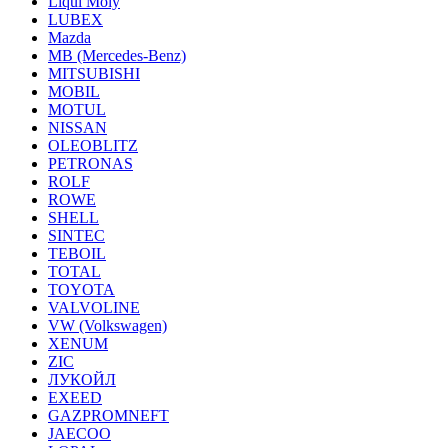
Liqui Moly
LUBEX
Mazda
MB (Mercedes-Вenz)
MITSUBISHI
MOBIL
MOTUL
NISSAN
OLEOBLITZ
PETRONAS
ROLF
ROWE
SHELL
SINTEC
TEBOIL
TOTAL
TOYOTA
VALVOLINE
VW (Volkswagen)
XENUM
ZIC
ЛУКОЙЛ
EXEED
GAZPROMNEFT
JAECOO