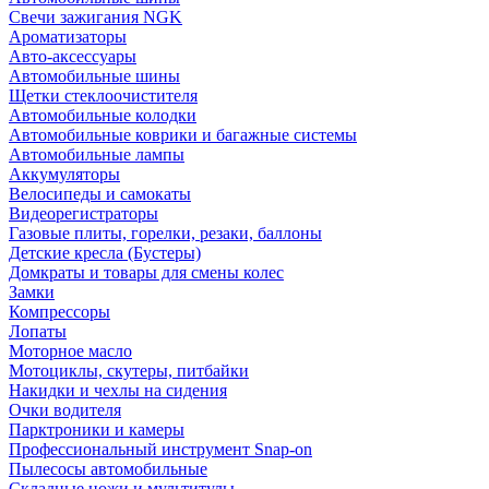
Свечи зажигания NGK
Ароматизаторы
Авто-аксессуары
Автомобильные шины
Щетки стеклоочистителя
Автомобильные колодки
Автомобильные коврики и багажные системы
Автомобильные лампы
Аккумуляторы
Велосипеды и самокаты
Видеорегистраторы
Газовые плиты, горелки, резаки, баллоны
Детские кресла (Бустеры)
Домкраты и товары для смены колес
Замки
Компрессоры
Лопаты
Моторное масло
Мотоциклы, скутеры, питбайки
Накидки и чехлы на сидения
Очки водителя
Парктроники и камеры
Профессиональный инструмент Snap-on
Пылесосы автомобильные
Складные ножи и мультитулы