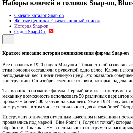
Наборы ключей и головок Snap-on, Blue-
Скачать каталог Snap-on
Желтые ценники. Скачать полный список
История Snap-on
Отдел Snap-On
Краткое описание истории возникновения фирмы Snap-on
Все началось в 1920 году в Милуоки. Только что образовавш
этим головки составляли с рукояткой одно целое. Ключи изго
неподъемный вес и значительную цену. Это оказалось совер
конструкцию. Он изобрел сменные головки, которые надевались 
Так возникло название фирмы. Первый комплект инструмента Sn
механику возможность использовать 50 различных вариантов кл
продажам более 500 заказов на комплект. Уже в 1923 году бы
инструмента, в том числе специального для автомобилей "Форд
Инструмент отличался отменным качеством и механики постоян
продавались под маркой "Blue-Point" ("Голубая точка") котора
обработки. Так как гамма специального инструмента расширяла
Company". И это было только начало!