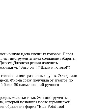
волюционную идею сменных головок. Перед
мплект инструмента имел солидные габариты,
- Джозеф Джонсон решил изменить
скликнул: "Snap-on"! ("Щелк и готово!")
головок и пять различных ручек. Это давало
ap-on. Фирма сразу получила от агентов по
ий более 50 наименований ручного
родки, молотки и т.п. Эти инструменты
лла, который появлялся после термической
ла образована фирма "Blue-Point Tool