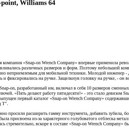
point, Williams
64
аяся компания «Snap-on Wrench Company» впервые применила ре
тавливались различных размеров и форм. Поэтому небольшой ко
шенно неприемлемым для мобильной техники. Молодой инженер 
и фиксировались на ручке. Защелкнув головку на ручке, - он во
ap-on, разработанный им, включал в себя 10 размеров сменных 
ючей. «Пять делают работу пятидесяти!» - это стало девизом Sn
л выпущен первый каталог «Snap-on Wrench Company» содержавш
 Т".
но просили расширить гамму инструмента, добавить зубила, бо
я была присвоена из-за характерного голубоватого отблеска мета
сь стремительно, вскоре в составе «Snap-on Wrench Company» бы