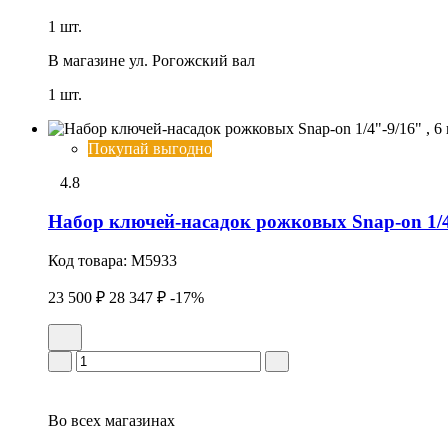
1 шт.
В магазине
ул. Рогожский вал
1 шт.
Покупай выгодно
4.8
Набор ключей-насадок рожковых Snap-on 1/4"
Код товара:
M5933
23 500 ₽
28 347 ₽
-17%
Во всех
магазинах