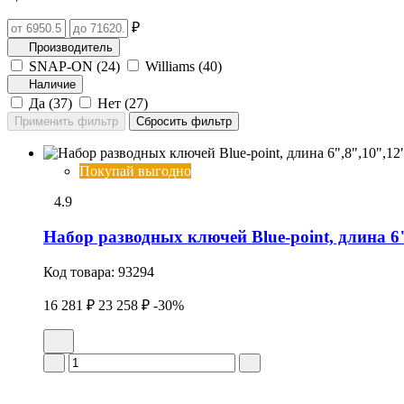
₽
Производитель
SNAP-ON (
24
)
Williams (
40
)
Наличие
Да (
37
)
Нет (
27
)
Покупай выгодно
4.9
Набор разводных ключей Blue-point, длина 6"
Код товара:
93294
16 281 ₽
23 258 ₽
-30%