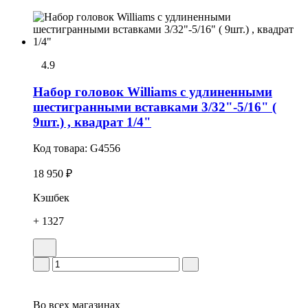
4.9
Набор головок Williams с удлиненными
шестигранными вставками 3/32"-5/16" (
9шт.) , квадрат 1/4"
Код товара:
G4556
18 950 ₽
Кэшбек
+ 1327
Во всех
магазинах