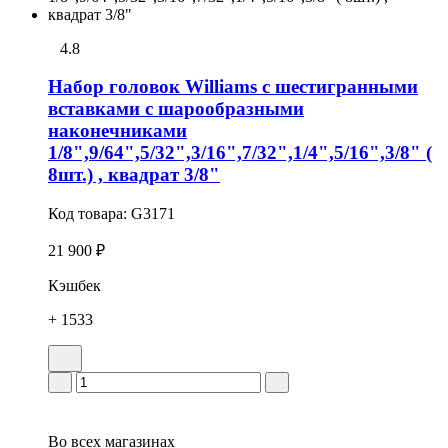
4.8
Набор головок Williams с шестигранными
вставками с шарообразными
наконечниками
1/8",9/64",5/32",3/16",7/32",1/4",5/16",3/8" (
8шт.) , квадрат 3/8"
Код товара:
G3171
21 900 ₽
Кэшбек
+ 1533
Во всех
магазинах