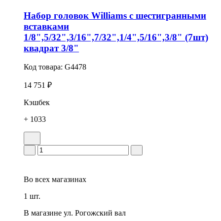
Набор головок Williams с шестигранными
вставками
1/8",5/32",3/16",7/32",1/4",5/16",3/8" (7шт)
квадрат 3/8"
Код товара:
G4478
14 751 ₽
Кэшбек
+ 1033
Во всех
магазинах
1 шт.
В магазине
ул. Рогожский вал