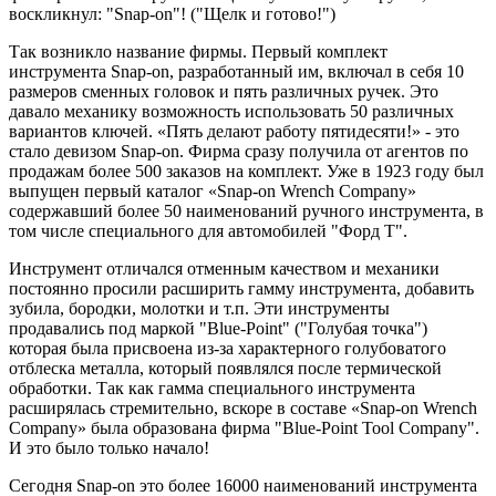
воскликнул: "Snap-on"! ("Щелк и готово!")
Так возникло название фирмы. Первый комплект
инструмента Snap-on, разработанный им, включал в себя 10
размеров сменных головок и пять различных ручек. Это
давало механику возможность использовать 50 различных
вариантов ключей. «Пять делают работу пятидесяти!» - это
стало девизом Snap-on. Фирма сразу получила от агентов по
продажам более 500 заказов на комплект. Уже в 1923 году был
выпущен первый каталог «Snap-on Wrench Company»
содержавший более 50 наименований ручного инструмента, в
том числе специального для автомобилей "Форд Т".
Инструмент отличался отменным качеством и механики
постоянно просили расширить гамму инструмента, добавить
зубила, бородки, молотки и т.п. Эти инструменты
продавались под маркой "Blue-Point" ("Голубая точка")
которая была присвоена из-за характерного голубоватого
отблеска металла, который появлялся после термической
обработки. Так как гамма специального инструмента
расширялась стремительно, вскоре в составе «Snap-on Wrench
Company» была образована фирма "Blue-Point Tool Company".
И это было только начало!
Сегодня Snap-on это более 16000 наименований инструмента