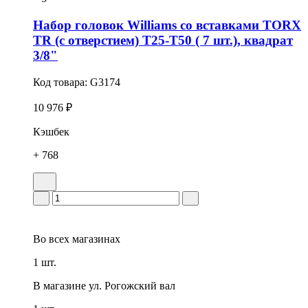
Набор головок Williams со вставками TORX
TR (с отверстием) T25-T50 ( 7 шт.), квадрат
3/8"
Код товара:
G3174
10 976 ₽
Кэшбек
+ 768
Во всех
магазинах
1 шт.
В магазине
ул. Рогожский вал