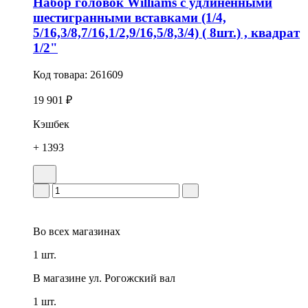
Набор головок Williams с удлиненными
шестигранными вставками (1/4,
5/16,3/8,7/16,1/2,9/16,5/8,3/4) ( 8шт.) , квадрат
1/2"
Код товара:
261609
19 901 ₽
Кэшбек
+ 1393
Во всех
магазинах
1 шт.
В магазине
ул. Рогожский вал
1 шт.