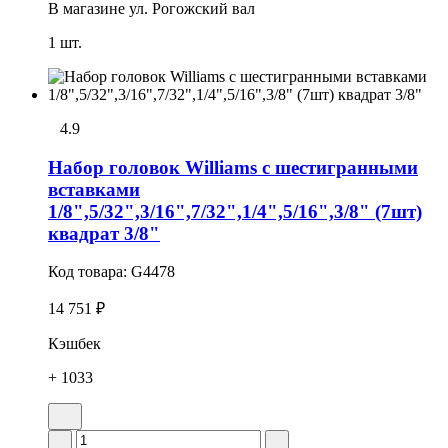
В магазине
ул. Рогожский вал
1 шт.
4.9
Набор головок Williams с шестигранными
вставками
1/8",5/32",3/16",7/32",1/4",5/16",3/8" (7шт)
квадрат 3/8"
Код товара:
G4478
14 751 ₽
Кэшбек
+ 1033