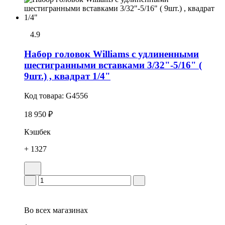
4.9
Набор головок Williams с удлиненными
шестигранными вставками 3/32"-5/16" (
9шт.) , квадрат 1/4"
Код товара:
G4556
18 950 ₽
Кэшбек
+ 1327
Во всех
магазинах