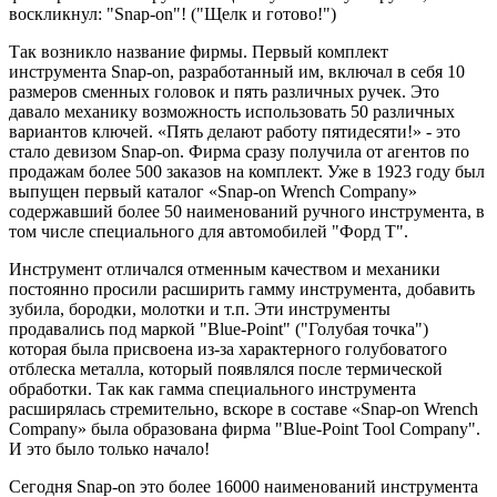
воскликнул: "Snap-on"! ("Щелк и готово!")
Так возникло название фирмы. Первый комплект
инструмента Snap-on, разработанный им, включал в себя 10
размеров сменных головок и пять различных ручек. Это
давало механику возможность использовать 50 различных
вариантов ключей. «Пять делают работу пятидесяти!» - это
стало девизом Snap-on. Фирма сразу получила от агентов по
продажам более 500 заказов на комплект. Уже в 1923 году был
выпущен первый каталог «Snap-on Wrench Company»
содержавший более 50 наименований ручного инструмента, в
том числе специального для автомобилей "Форд Т".
Инструмент отличался отменным качеством и механики
постоянно просили расширить гамму инструмента, добавить
зубила, бородки, молотки и т.п. Эти инструменты
продавались под маркой "Blue-Point" ("Голубая точка")
которая была присвоена из-за характерного голубоватого
отблеска металла, который появлялся после термической
обработки. Так как гамма специального инструмента
расширялась стремительно, вскоре в составе «Snap-on Wrench
Company» была образована фирма "Blue-Point Tool Company".
И это было только начало!
Сегодня Snap-on это более 16000 наименований инструмента