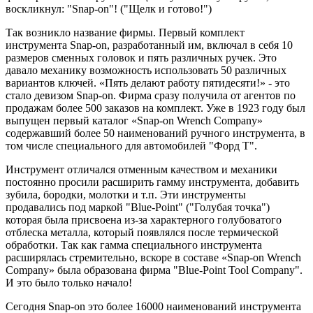
воскликнул: "Snap-on"! ("Щелк и готово!")
Так возникло название фирмы. Первый комплект
инструмента Snap-on, разработанный им, включал в себя 10
размеров сменных головок и пять различных ручек. Это
давало механику возможность использовать 50 различных
вариантов ключей. «Пять делают работу пятидесяти!» - это
стало девизом Snap-on. Фирма сразу получила от агентов по
продажам более 500 заказов на комплект. Уже в 1923 году был
выпущен первый каталог «Snap-on Wrench Company»
содержавший более 50 наименований ручного инструмента, в
том числе специального для автомобилей "Форд Т".
Инструмент отличался отменным качеством и механики
постоянно просили расширить гамму инструмента, добавить
зубила, бородки, молотки и т.п. Эти инструменты
продавались под маркой "Blue-Point" ("Голубая точка")
которая была присвоена из-за характерного голубоватого
отблеска металла, который появлялся после термической
обработки. Так как гамма специального инструмента
расширялась стремительно, вскоре в составе «Snap-on Wrench
Company» была образована фирма "Blue-Point Tool Company".
И это было только начало!
Сегодня Snap-on это более 16000 наименований инструмента