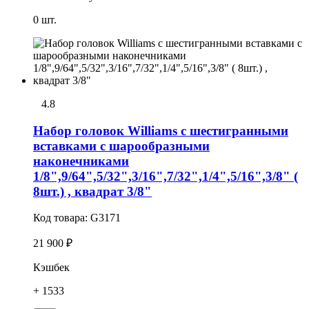
0 шт.
4.8
Набор головок Williams с шестигранными
вставками с шарообразными
наконечниками
1/8",9/64",5/32",3/16",7/32",1/4",5/16",3/8" (
8шт.) , квадрат 3/8"
Код товара:
G3171
21 900 ₽
Кэшбек
+ 1533