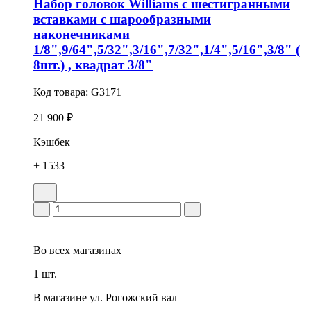
Набор головок Williams с шестигранными
вставками с шарообразными
наконечниками
1/8",9/64",5/32",3/16",7/32",1/4",5/16",3/8" (
8шт.) , квадрат 3/8"
Код товара:
G3171
21 900 ₽
Кэшбек
+ 1533
Во всех
магазинах
1 шт.
В магазине
ул. Рогожский вал