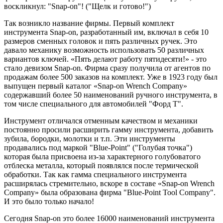
воскликнул: "Snap-on"! ("Щелк и готово!")
Так возникло название фирмы. Первый комплект
инструмента Snap-on, разработанный им, включал в себя 10
размеров сменных головок и пять различных ручек. Это
давало механику возможность использовать 50 различных
вариантов ключей. «Пять делают работу пятидесяти!» - это
стало девизом Snap-on. Фирма сразу получила от агентов по
продажам более 500 заказов на комплект. Уже в 1923 году был
выпущен первый каталог «Snap-on Wrench Company»
содержавший более 50 наименований ручного инструмента, в
том числе специального для автомобилей "Форд Т".
Инструмент отличался отменным качеством и механики
постоянно просили расширить гамму инструмента, добавить
зубила, бородки, молотки и т.п. Эти инструменты
продавались под маркой "Blue-Point" ("Голубая точка")
которая была присвоена из-за характерного голубоватого
отблеска металла, который появлялся после термической
обработки. Так как гамма специального инструмента
расширялась стремительно, вскоре в составе «Snap-on Wrench
Company» была образована фирма "Blue-Point Tool Company".
И это было только начало!
Сегодня Snap-on это более 16000 наименований инструмента