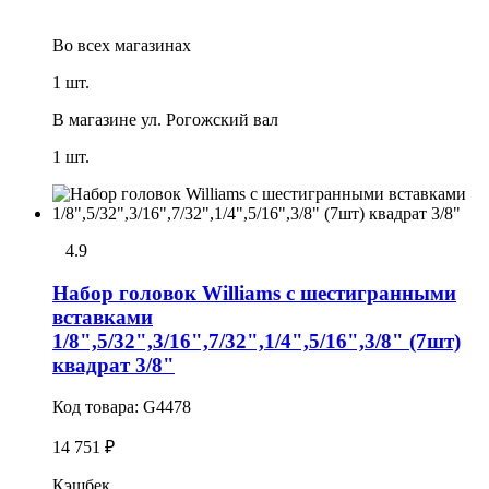
Во всех
магазинах
1 шт.
В магазине
ул. Рогожский вал
1 шт.
4.9
Набор головок Williams с шестигранными
вставками
1/8",5/32",3/16",7/32",1/4",5/16",3/8" (7шт)
квадрат 3/8"
Код товара:
G4478
14 751 ₽
Кэшбек