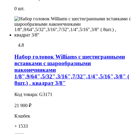
0 шт.
4.8
Набор головок Williams с шестигранными
вставками с шарообразными
наконечниками
1/8",9/64",5/32",3/16",7/32",1/4",5/16",3/8" (
8шт.) , квадрат 3/8"
Код товара:
G3171
21 900 ₽
Кэшбек
+ 1533