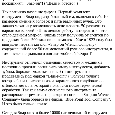
воскликнул: "Snap-on"! ("Щелк и готово!")
Так возникло название фирмы. Первый комплект
инструмента Snap-on, разработанный им, включал в себя 10
размеров сменных головок и пять различных ручек. Это
давало механику возможность использовать 50 различных
вариантов ключей. «Пять делают работу пятидесяти!» - это
стало девизом Snap-on. Фирма сразу получила от агентов по
продажам более 500 заказов на комплект. Уже в 1923 году был
выпущен первый каталог «Snap-on Wrench Company»
содержавший более 50 наименований ручного инструмента, в
том числе специального для автомобилей "Форд Т".
Инструмент отличался отменным качеством и механики
постоянно просили расширить гамму инструмента, добавить
зубила, бородки, молотки и т.п. Эти инструменты
продавались под маркой "Blue-Point" ("Голубая точка")
которая была присвоена из-за характерного голубоватого
отблеска металла, который появлялся после термической
обработки. Так как гамма специального инструмента
расширялась стремительно, вскоре в составе «Snap-on Wrench
Company» была образована фирма "Blue-Point Tool Company".
И это было только начало!
Сегодня Snap-on это более 16000 наименований инструмента