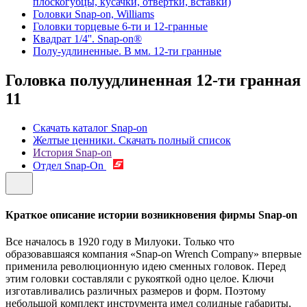
плоскогубцы, кусачки, отвертки, вставки)
Головки Snap-on, Williams
Головки торцевые 6-ти и 12-гранные
Квадрат 1/4''. Snap-on®
Полу-удлиненные. В мм. 12-ти гранные
Головка полуудлиненная 12-ти гранная
11
Скачать каталог Snap-on
Желтые ценники. Скачать полный список
История Snap-on
Отдел Snap-On
Краткое описание истории возникновения фирмы Snap-on
Все началось в 1920 году в Милуоки. Только что
образовавшаяся компания «Snap-on Wrench Company» впервые
применила революционную идею сменных головок. Перед
этим головки составляли с рукояткой одно целое. Ключи
изготавливались различных размеров и форм. Поэтому
небольшой комплект инструмента имел солидные габариты,