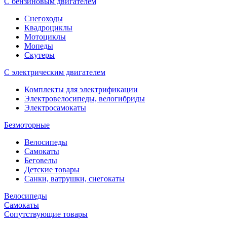
С бензиновым двигателем
Снегоходы
Квадроциклы
Мотоциклы
Мопеды
Скутеры
С электрическим двигателем
Комплекты для электрификации
Электровелосипеды, велогибриды
Электросамокаты
Безмоторные
Велосипеды
Самокаты
Беговелы
Детские товары
Санки, ватрушки, снегокаты
Велосипеды
Самокаты
Сопутствующие товары