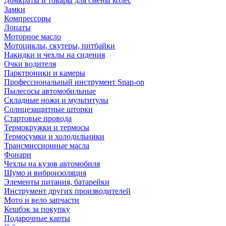
Домкраты и товары для смены колес
Замки
Компрессоры
Лопаты
Моторное масло
Мотоциклы, скутеры, питбайки
Накидки и чехлы на сидения
Очки водителя
Парктроники и камеры
Профессиональный инструмент Snap-on
Пылесосы автомобильные
Складные ножи и мультитулы
Солнцезащитные шторки
Стартовые провода
Термокружки и термосы
Термосумки и холодильники
Трансмиссионные масла
Фонари
Чехлы на кузов автомобиля
Шумо и виброизоляция
Элементы питания, батарейки
Инструмент других производителей
Мото и вело запчасти
Кешбэк за покупку
Подарочные карты