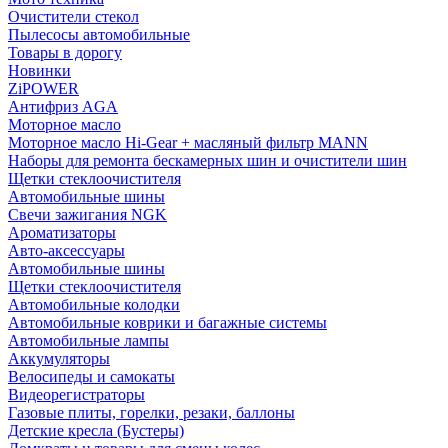
Очистители стекол
Пылесосы автомобильные
Товары в дорогу
Новинки
ZiPOWER
Антифриз AGA
Моторное масло
Моторное масло Hi-Gear + масляный фильтр MANN
Наборы для ремонта бескамерных шин и очистители шин
Щетки стеклоочистителя
Автомобильные шины
Свечи зажигания NGK
Ароматизаторы
Авто-аксессуары
Автомобильные шины
Щетки стеклоочистителя
Автомобильные колодки
Автомобильные коврики и багажные системы
Автомобильные лампы
Аккумуляторы
Велосипеды и самокаты
Видеорегистраторы
Газовые плиты, горелки, резаки, баллоны
Детские кресла (Бустеры)