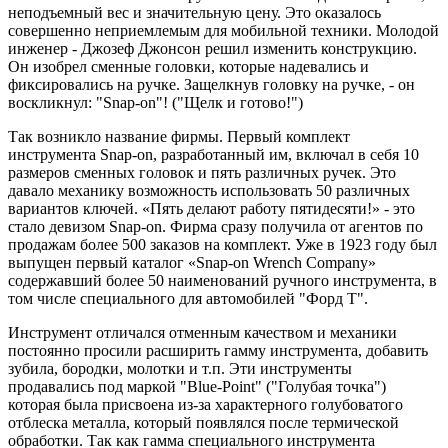
неподъемный вес и значительную цену. Это оказалось
совершенно неприемлемым для мобильной техники. Молодой
инженер - Джозеф Джонсон решил изменить конструкцию.
Он изобрел сменные головки, которые надевались и
фиксировались на ручке. Защелкнув головку на ручке, - он
воскликнул: "Snap-on"! ("Щелк и готово!")
Так возникло название фирмы. Первый комплект
инструмента Snap-on, разработанный им, включал в себя 10
размеров сменных головок и пять различных ручек. Это
давало механику возможность использовать 50 различных
вариантов ключей. «Пять делают работу пятидесяти!» - это
стало девизом Snap-on. Фирма сразу получила от агентов по
продажам более 500 заказов на комплект. Уже в 1923 году был
выпущен первый каталог «Snap-on Wrench Company»
содержавший более 50 наименований ручного инструмента, в
том числе специального для автомобилей "Форд Т".
Инструмент отличался отменным качеством и механики
постоянно просили расширить гамму инструмента, добавить
зубила, бородки, молотки и т.п. Эти инструменты
продавались под маркой "Blue-Point" ("Голубая точка")
которая была присвоена из-за характерного голубоватого
отблеска металла, который появлялся после термической
обработки. Так как гамма специального инструмента