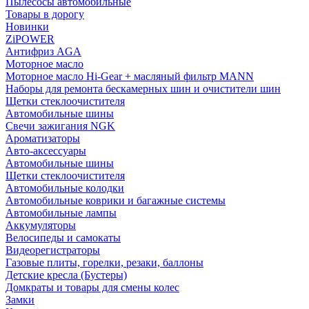
Пылесосы автомобильные
Товары в дорогу
Новинки
ZiPOWER
Антифриз AGA
Моторное масло
Моторное масло Hi-Gear + масляный фильтр MANN
Наборы для ремонта бескамерных шин и очистители шин
Щетки стеклоочистителя
Автомобильные шины
Свечи зажигания NGK
Ароматизаторы
Авто-аксессуары
Автомобильные шины
Щетки стеклоочистителя
Автомобильные колодки
Автомобильные коврики и багажные системы
Автомобильные лампы
Аккумуляторы
Велосипеды и самокаты
Видеорегистраторы
Газовые плиты, горелки, резаки, баллоны
Детские кресла (Бустеры)
Домкраты и товары для смены колес
Замки