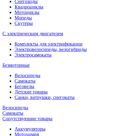
Снегоходы
Квадроциклы
Мотоциклы
Мопеды
Скутеры
С электрическим двигателем
Комплекты для электрификации
Электровелосипеды, велогибриды
Электросамокаты
Безмоторные
Велосипеды
Самокаты
Беговелы
Детские товары
Санки, ватрушки, снегокаты
Велосипеды
Самокаты
Сопутствующие товары
Аккумуляторы
Мотохимия