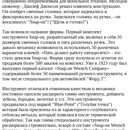
совершенно неприемлемым для мобильной техники. Молодой
инженер - Джозеф Джонсон решил изменить конструкцию.
Он изобрел сменные головки, которые надевались и
фиксировались на ручке. Защелкнув головку на ручке, - он
воскликнул: "Snap-on"! ("Щелк и готово!")
Так возникло название фирмы. Первый комплект
инструмента Snap-on, разработанный им, включал в себя 10
размеров сменных головок и пять различных ручек. Это
давало механику возможность использовать 50 различных
вариантов ключей. «Пять делают работу пятидесяти!» - это
стало девизом Snap-on. Фирма сразу получила от агентов по
продажам более 500 заказов на комплект. Уже в 1923 году был
выпущен первый каталог «Snap-on Wrench Company»
содержавший более 50 наименований ручного инструмента, в
том числе специального для автомобилей "Форд Т".
Инструмент отличался отменным качеством и механики
постоянно просили расширить гамму инструмента, добавить
зубила, бородки, молотки и т.п. Эти инструменты
продавались под маркой "Blue-Point" ("Голубая точка")
которая была присвоена из-за характерного голубоватого
отблеска металла, который появлялся после термической
обработки. Так как гамма специального инструмента
расширялась стремительно, вскоре в составе «Snap-on Wrench