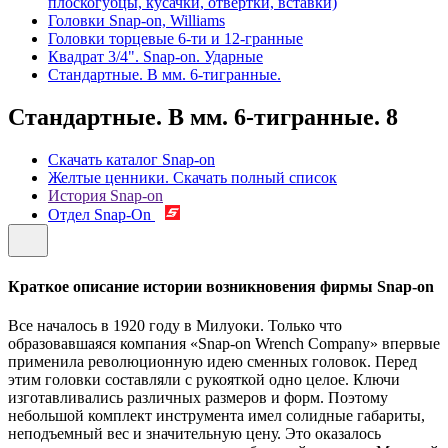
плоскогубцы, кусачки, отвертки, вставки)
Головки Snap-on, Williams
Головки торцевые 6-ти и 12-гранные
Квадрат 3/4". Snap-on. Ударные
Стандартные. В мм. 6-тигранные.
Стандартные. В мм. 6-тигранные.
8
Скачать каталог Snap-on
Желтые ценники. Скачать полный список
История Snap-on
Отдел Snap-On
Краткое описание истории возникновения фирмы Snap-on
Все началось в 1920 году в Милуоки. Только что
образовавшаяся компания «Snap-on Wrench Company» впервые
применила революционную идею сменных головок. Перед
этим головки составляли с рукояткой одно целое. Ключи
изготавливались различных размеров и форм. Поэтому
небольшой комплект инструмента имел солидные габариты,
неподъемный вес и значительную цену. Это оказалось