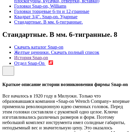
плоскогубцы, кусачки, отвертки, вставки)
Головки Snap-on, Williams
Головки торцевые 6-ти и 12-гранные
Квадрат 3/4". Snap-on. Ударные
Стандартные. В мм. 6-тигранные.
Стандартные. В мм. 6-тигранные.
8
Скачать каталог Snap-on
Желтые ценники. Скачать полный список
История Snap-on
Отдел Snap-On
Краткое описание истории возникновения фирмы Snap-on
Все началось в 1920 году в Милуоки. Только что
образовавшаяся компания «Snap-on Wrench Company» впервые
применила революционную идею сменных головок. Перед
этим головки составляли с рукояткой одно целое. Ключи
изготавливались различных размеров и форм. Поэтому
небольшой комплект инструмента имел солидные габариты,
неподъемный вес и значительную цену. Это оказалось