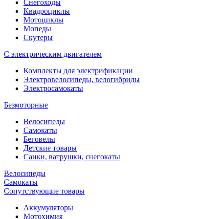
Снегоходы
Квадроциклы
Мотоциклы
Мопеды
Скутеры
С электрическим двигателем
Комплекты для электрификации
Электровелосипеды, велогибриды
Электросамокаты
Безмоторные
Велосипеды
Самокаты
Беговелы
Детские товары
Санки, ватрушки, снегокаты
Велосипеды
Самокаты
Сопутствующие товары
Аккумуляторы
Мотохимия