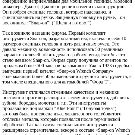
совершенно неприемлемым для мобильной техники. Молодой
инженер - Джозеф Джонсон решил изменить конструкцию.
Он изобрел сменные головки, которые надевались и
фиксировались на ручке. Защелкнув головку на ручке, - он
воскликнул: "Snap-on"! ("Щелк и готово!")
Так возникло название фирмы. Первый комплект
инструмента Snap-on, разработанный им, включал в себя 10
размеров сменных головок и пять различных ручек. Это
давало механику возможность использовать 50 различных
вариантов ключей. «Пять делают работу пятидесяти!» - это
стало девизом Snap-on. Фирма сразу получила от агентов по
продажам более 500 заказов на комплект. Уже в 1923 году был
выпущен первый каталог «Snap-on Wrench Company»
содержавший более 50 наименований ручного инструмента, в
том числе специального для автомобилей "Форд Т".
Инструмент отличался отменным качеством и механики
постоянно просили расширить гамму инструмента, добавить
зубила, бородки, молотки и т.п. Эти инструменты
продавались под маркой "Blue-Point" ("Голубая точка")
которая была присвоена из-за характерного голубоватого
отблеска металла, который появлялся после термической
обработки. Так как гамма специального инструмента
расширялась стремительно, вскоре в составе «Snap-on Wrench