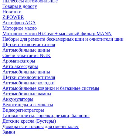
Пылесосы автомобильные
Товары в дорогу
Новинки
ZiPOWER
Антифриз AGA
Моторное масло
Моторное масло Hi-Gear + масляный фильтр MANN
Наборы для ремонта бескамерных шин и очистители шин
Щетки стеклоочистителя
Автомобильные шины
Свечи зажигания NGK
Ароматизаторы
Авто-аксессуары
Автомобильные шины
Щетки стеклоочистителя
Автомобильные колодки
Автомобильные коврики и багажные системы
Автомобильные лампы
Аккумуляторы
Велосипеды и самокаты
Видеорегистраторы
Газовые плиты, горелки, резаки, баллоны
Детские кресла (Бустеры)
Домкраты и товары для смены колес
Замки