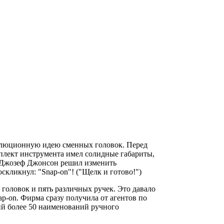
волюционную идею сменных головок. Перед
мплект инструмента имел солидные габариты,
- Джозеф Джонсон решил изменить
скликнул: "Snap-on"! ("Щелк и готово!")
головок и пять различных ручек. Это давало
ap-on. Фирма сразу получила от агентов по
ий более 50 наименований ручного