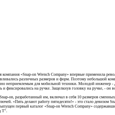
аяся компания «Snap-on Wrench Company» впервые применила ре
тавливались различных размеров и форм. Поэтому небольшой ко
шенно неприемлемым для мобильной техники. Молодой инженер 
и фиксировались на ручке. Защелкнув головку на ручке, - он во
ap-on, разработанный им, включал в себя 10 размеров сменных 
ючей. «Пять делают работу пятидесяти!» - это стало девизом Sn
л выпущен первый каталог «Snap-on Wrench Company» содержавш
 Т".