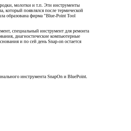
родки, молотки и т.п. Эти инструменты
лла, который появлялся после термической
ла образована фирма "Blue-Point Tool
умент, специальный инструмент для ремонта
дования, диагностические компьютерные
ования и по сей день Snap-on остается
инального инструмента SnapOn и BluePoint.