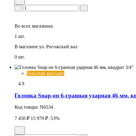
Во всех
магазинах
1 шт.
В магазине
ул. Рогожский вал
0 шт.
Покупай выгодно
4.9
Головка Snap-on 6-гранная ударная 46 мм, к
Код товара:
N6534
7 450 ₽
15 979 ₽
-53%