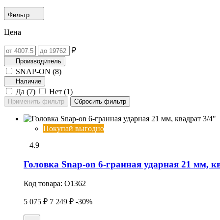
Фильтр
Цена
₽
Производитель
SNAP-ON (
8
)
Наличие
Да (
7
)
Нет (
1
)
Покупай выгодно
4.9
Головка Snap-on 6-гранная ударная 21 мм, к
Код товара:
O1362
5 075 ₽
7 249 ₽
-30%