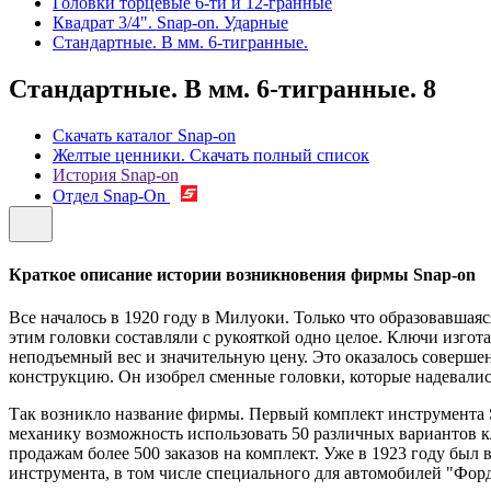
Головки торцевые 6-ти и 12-гранные
Квадрат 3/4". Snap-on. Ударные
Стандартные. В мм. 6-тигранные.
Стандартные. В мм. 6-тигранные.
8
Скачать каталог Snap-on
Желтые ценники. Скачать полный список
История Snap-on
Отдел Snap-On
Краткое описание истории возникновения фирмы Snap-on
Все началось в 1920 году в Милуоки. Только что образовавш
этим головки составляли с рукояткой одно целое. Ключи изго
неподъемный вес и значительную цену. Это оказалось совер
конструкцию. Он изобрел сменные головки, которые надевались 
Так возникло название фирмы. Первый комплект инструмента Sn
механику возможность использовать 50 различных вариантов кл
продажам более 500 заказов на комплект. Уже в 1923 году бы
инструмента, в том числе специального для автомобилей "Форд