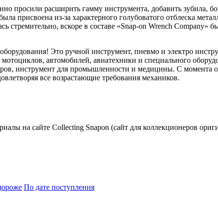
но просили расширить гамму инструмента, добавить зубила, бо
я была присвоена из-за характерного голубоватого отблеска мета
сь стремительно, вскоре в составе «Snap-on Wrench Company» бы
 оборудования! Это ручной инструмент, пневмо и электро инстр
ем мотоциклов, автомобилей, авиатехники и специального обору
ов, инструмент для промышленности и медицины. С момента осн
овлетворяя все возрастающие требования механиков.
риалы на сайте Collecting Snapon (сайт для коллекционеров ориг
дороже
По дате поступления