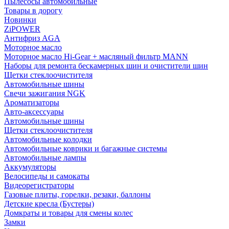
Пылесосы автомобильные
Товары в дорогу
Новинки
ZiPOWER
Антифриз AGA
Моторное масло
Моторное масло Hi-Gear + масляный фильтр MANN
Наборы для ремонта бескамерных шин и очистители шин
Щетки стеклоочистителя
Автомобильные шины
Свечи зажигания NGK
Ароматизаторы
Авто-аксессуары
Автомобильные шины
Щетки стеклоочистителя
Автомобильные колодки
Автомобильные коврики и багажные системы
Автомобильные лампы
Аккумуляторы
Велосипеды и самокаты
Видеорегистраторы
Газовые плиты, горелки, резаки, баллоны
Детские кресла (Бустеры)
Домкраты и товары для смены колес
Замки