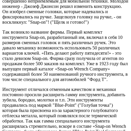
совершенно неприемлемым для мобильной техники. Молодой
инженер - Джозеф Джонсон решил изменить конструкцию.
Он изобрел сменные головки, которые надевались и
фиксировались на ручке. Защелкнув головку на ручке, - он
воскликнул: "Snap-on"! ("Щелк и готово!")
Так возникло название фирмы. Первый комплект
инструмента Snap-on, разработанный им, включал в себя 10
размеров сменных головок и пять различных ручек. Это
давало механику возможность использовать 50 различных
вариантов ключей. «Пять делают работу пятидесяти!» - это
стало девизом Snap-on. Фирма сразу получила от агентов по
продажам более 500 заказов на комплект. Уже в 1923 году был
выпущен первый каталог «Snap-on Wrench Company»
содержавший более 50 наименований ручного инструмента, в
том числе специального для автомобилей "Форд Т".
Инструмент отличался отменным качеством и механики
постоянно просили расширить гамму инструмента, добавить
зубила, бородки, молотки и т.п. Эти инструменты
продавались под маркой "Blue-Point" ("Голубая точка")
которая была присвоена из-за характерного голубоватого
отблеска металла, который появлялся после термической
обработки. Так как гамма специального инструмента
расширялась стремительно, вскоре в составе «Snap-on Wrench