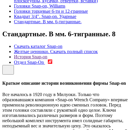
плоскогубцы, кусачки, отвертки, вставки)
Головки Snap-on, Williams
Головки торцевые 6-ти и 12-гранные
Квадрат 3/4". Snap-on. Ударные
Стандартные. В мм. 6-тигранные.
Стандартные. В мм. 6-тигранные.
8
Скачать каталог Snap-on
Желтые ценники. Скачать полный список
История Snap-on
Отдел Snap-On
Краткое описание истории возникновения фирмы Snap-on
Все началось в 1920 году в Милуоки. Только что
образовавшаяся компания «Snap-on Wrench Company» впервые
применила революционную идею сменных головок. Перед
этим головки составляли с рукояткой одно целое. Ключи
изготавливались различных размеров и форм. Поэтому
небольшой комплект инструмента имел солидные габариты,
неподъемный вес и значительную цену. Это оказалось