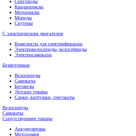
Снегоходы
Квадроциклы
Мотоциклы
Мопеды
Скутеры
С электрическим двигателем
Комплекты для электрификации
Электровелосипеды, велогибриды
Электросамокаты
Безмоторные
Велосипеды
Самокаты
Беговелы
Детские товары
Санки, ватрушки, снегокаты
Велосипеды
Самокаты
Сопутствующие товары
Аккумуляторы
Мотохимия