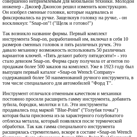
совершенно неприемлемым для мобильной техники. Молодой
инженер - Джозеф Джонсон решил изменить конструкцию.
Он изобрел сменные головки, которые надевались и
фиксировались на ручке. Защелкнув головку на ручке, - он
воскликнул: "Snap-on"! ("Щелк и готово!")
Так возникло название фирмы. Первый комплект
инструмента Snap-on, разработанный им, включал в себя 10
размеров сменных головок и пять различных ручек. Это
давало механику возможность использовать 50 различных
вариантов ключей. «Пять делают работу пятидесяти!» - это
стало девизом Snap-on. Фирма сразу получила от агентов по
продажам более 500 заказов на комплект. Уже в 1923 году был
выпущен первый каталог «Snap-on Wrench Company»
содержавший более 50 наименований ручного инструмента, в
том числе специального для автомобилей "Форд Т".
Инструмент отличался отменным качеством и механики
постоянно просили расширить гамму инструмента, добавить
зубила, бородки, молотки и т.п. Эти инструменты
продавались под маркой "Blue-Point" ("Голубая точка")
которая была присвоена из-за характерного голубоватого
отблеска металла, который появлялся после термической
обработки. Так как гамма специального инструмента
расширялась стремительно, вскоре в составе «Snap-on Wrench