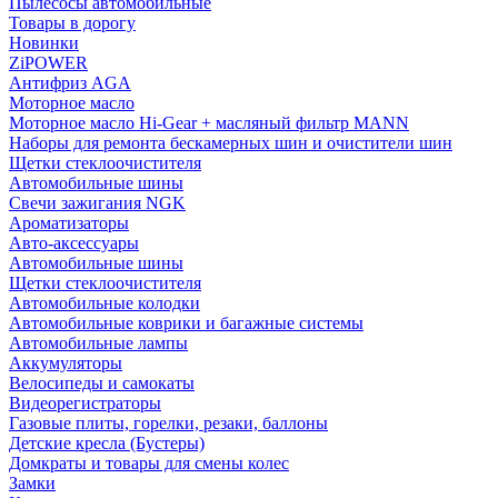
Пылесосы автомобильные
Товары в дорогу
Новинки
ZiPOWER
Антифриз AGA
Моторное масло
Моторное масло Hi-Gear + масляный фильтр MANN
Наборы для ремонта бескамерных шин и очистители шин
Щетки стеклоочистителя
Автомобильные шины
Свечи зажигания NGK
Ароматизаторы
Авто-аксессуары
Автомобильные шины
Щетки стеклоочистителя
Автомобильные колодки
Автомобильные коврики и багажные системы
Автомобильные лампы
Аккумуляторы
Велосипеды и самокаты
Видеорегистраторы
Газовые плиты, горелки, резаки, баллоны
Детские кресла (Бустеры)
Домкраты и товары для смены колес
Замки