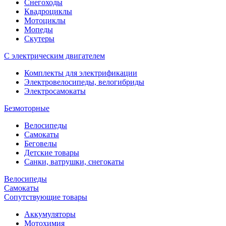
Снегоходы
Квадроциклы
Мотоциклы
Мопеды
Скутеры
С электрическим двигателем
Комплекты для электрификации
Электровелосипеды, велогибриды
Электросамокаты
Безмоторные
Велосипеды
Самокаты
Беговелы
Детские товары
Санки, ватрушки, снегокаты
Велосипеды
Самокаты
Сопутствующие товары
Аккумуляторы
Мотохимия