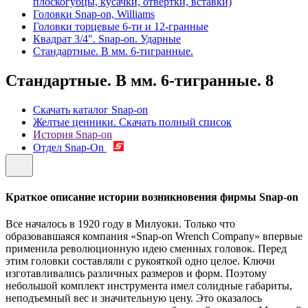
плоскогубцы, кусачки, отвертки, вставки)
Головки Snap-on, Williams
Головки торцевые 6-ти и 12-гранные
Квадрат 3/4". Snap-on. Ударные
Стандартные. В мм. 6-тигранные.
Стандартные. В мм. 6-тигранные.
8
Скачать каталог Snap-on
Желтые ценники. Скачать полный список
История Snap-on
Отдел Snap-On
Краткое описание истории возникновения фирмы Snap-on
Все началось в 1920 году в Милуоки. Только что
образовавшаяся компания «Snap-on Wrench Company» впервые
применила революционную идею сменных головок. Перед
этим головки составляли с рукояткой одно целое. Ключи
изготавливались различных размеров и форм. Поэтому
небольшой комплект инструмента имел солидные габариты,
неподъемный вес и значительную цену. Это оказалось