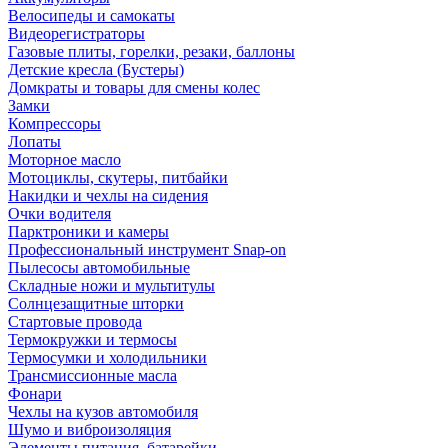
Велосипеды и самокаты
Видеорегистраторы
Газовые плиты, горелки, резаки, баллоны
Детские кресла (Бустеры)
Домкраты и товары для смены колес
Замки
Компрессоры
Лопаты
Моторное масло
Мотоциклы, скутеры, питбайки
Накидки и чехлы на сидения
Очки водителя
Парктроники и камеры
Профессиональный инструмент Snap-on
Пылесосы автомобильные
Складные ножи и мультитулы
Солнцезащитные шторки
Стартовые провода
Термокружки и термосы
Термосумки и холодильники
Трансмиссионные масла
Фонари
Чехлы на кузов автомобиля
Шумо и виброизоляция
Элементы питания, батарейки