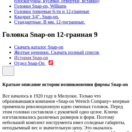
плоскогубцы, кусачки, отвертки, вставки)
Головки Snap-on, Williams
Головки торцевые 6-ти и 12-гранные
Квадрат 3/4". Snap-on.
Стандартные. В мм. 12-тигранные.
Головка Snap-on 12-гранная
9
Скачать каталог Snap-on
Желтые ценники. Скачать полный список
История Snap-on
Отдел Snap-On
Краткое описание истории возникновения фирмы Snap-on
Все началось в 1920 году в Милуоки. Только что
образовавшаяся компания «Snap-on Wrench Company» впервые
применила революционную идею сменных головок. Перед
этим головки составляли с рукояткой одно целое. Ключи
изготавливались различных размеров и форм. Поэтому
небольшой комплект инструмента имел солидные габариты,
неподъемный вес и значительную цену. Это оказалось