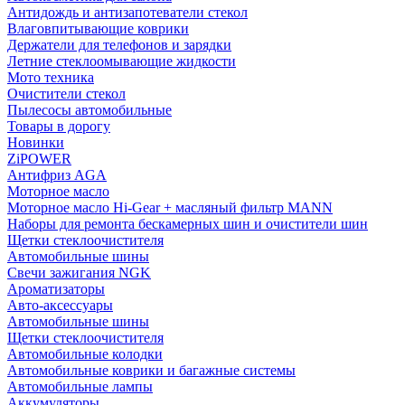
Антидождь и антизапотеватели стекол
Влаговпитывающие коврики
Держатели для телефонов и зарядки
Летние стеклоомывающие жидкости
Мото техника
Очистители стекол
Пылесосы автомобильные
Товары в дорогу
Новинки
ZiPOWER
Антифриз AGA
Моторное масло
Моторное масло Hi-Gear + масляный фильтр MANN
Наборы для ремонта бескамерных шин и очистители шин
Щетки стеклоочистителя
Автомобильные шины
Свечи зажигания NGK
Ароматизаторы
Авто-аксессуары
Автомобильные шины
Щетки стеклоочистителя
Автомобильные колодки
Автомобильные коврики и багажные системы
Автомобильные лампы
Аккумуляторы