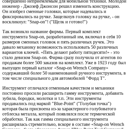
совершенно неприемлемым для мобильной техники. Молодой
инженер - Джозеф Джонсон решил изменить конструкцию.
Он изобрел сменные головки, которые надевались и
фиксировались на ручке. Защелкнув головку на ручке, - он
воскликнул: "Snap-on"! ("Щелк и готово!")
Так возникло название фирмы. Первый комплект
инструмента Snap-on, разработанный им, включал в себя 10
размеров сменных головок и пять различных ручек. Это
давало механику возможность использовать 50 различных
вариантов ключей. «Пять делают работу пятидесяти!» - это
стало девизом Snap-on. Фирма сразу получила от агентов по
продажам более 500 заказов на комплект. Уже в 1923 году был
выпущен первый каталог «Snap-on Wrench Company»
содержавший более 50 наименований ручного инструмента, в
том числе специального для автомобилей "Форд Т".
Инструмент отличался отменным качеством и механики
постоянно просили расширить гамму инструмента, добавить
зубила, бородки, молотки и т.п. Эти инструменты
продавались под маркой "Blue-Point" ("Голубая точка")
которая была присвоена из-за характерного голубоватого
отблеска металла, который появлялся после термической
обработки. Так как гамма специального инструмента
расширялась стремительно, вскоре в составе «Snap-on Wrench