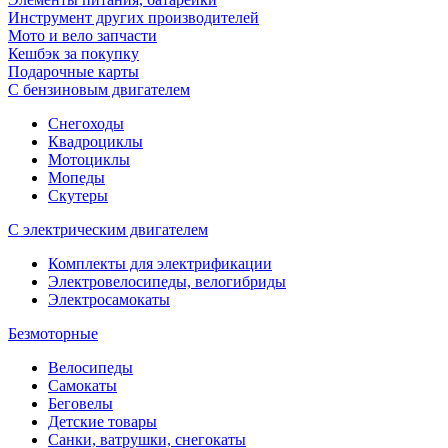
Инструмент других производителей
Мото и вело запчасти
Кешбэк за покупку
Подарочные карты
С бензиновым двигателем
Снегоходы
Квадроциклы
Мотоциклы
Мопеды
Скутеры
С электрическим двигателем
Комплекты для электрификации
Электровелосипеды, велогибриды
Электросамокаты
Безмоторные
Велосипеды
Самокаты
Беговелы
Детские товары
Санки, ватрушки, снегокаты