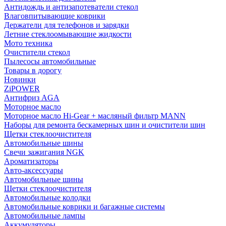
Антидождь и антизапотеватели стекол
Влаговпитывающие коврики
Держатели для телефонов и зарядки
Летние стеклоомывающие жидкости
Мото техника
Очистители стекол
Пылесосы автомобильные
Товары в дорогу
Новинки
ZiPOWER
Антифриз AGA
Моторное масло
Моторное масло Hi-Gear + масляный фильтр MANN
Наборы для ремонта бескамерных шин и очистители шин
Щетки стеклоочистителя
Автомобильные шины
Свечи зажигания NGK
Ароматизаторы
Авто-аксессуары
Автомобильные шины
Щетки стеклоочистителя
Автомобильные колодки
Автомобильные коврики и багажные системы
Автомобильные лампы
Аккумуляторы