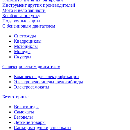
Инструмент других производителей
Мото и вело запчасти
Кешбэк за покупку
Подарочные карты
С бензиновым двигателем
Снегоходы
Квадроциклы
Мотоциклы
Мопеды
Скутеры
С электрическим двигателем
Комплекты для электрификации
Электровелосипеды, велогибриды
Электросамокаты
Безмоторные
Велосипеды
Самокаты
Беговелы
Детские товары
Санки, ватрушки, снегокаты