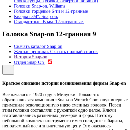
плоскогубцы, кусачки, отвертки, вставки)
Головки Snap-on, Williams
Головки торцевые 6-ти и 12-гранные
Квадрат 3/4". Snap-on.
Стандартные. В мм. 12-тигранные.
Головка Snap-on 12-гранная
9
Скачать каталог Snap-on
Желтые ценники. Скачать полный список
История Snap-on
Отдел Snap-On
Краткое описание истории возникновения фирмы Snap-on
Все началось в 1920 году в Милуоки. Только что
образовавшаяся компания «Snap-on Wrench Company» впервые
применила революционную идею сменных головок. Перед
этим головки составляли с рукояткой одно целое. Ключи
изготавливались различных размеров и форм. Поэтому
небольшой комплект инструмента имел солидные габариты,
неподъемный вес и значительную цену. Это оказалось