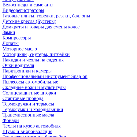
Велосипеды и самокаты
Видеорегистраторы
Газовые плиты, горелки, резаки, баллоны
Детские кресла (Бустеры)
Домкраты и товары для смены колес
Замки
Компрессоры
Лопаты
Моторное масло
Мотоциклы, скутеры, питбайки
Накидки и чехлы на сидения
Очки водителя
Парктроники и камеры
Профессиональный инструмент Snap-on
Пылесосы автомобильные
Складные ножи и мультитулы
Солнцезащитные шторки
Стартовые провода
Термокружки и термосы
Термосумки и холодильники
Трансмиссионные масла
Фонари
Чехлы на кузов автомобиля
Шумо и виброизоляция
Элементы питания, батарейки