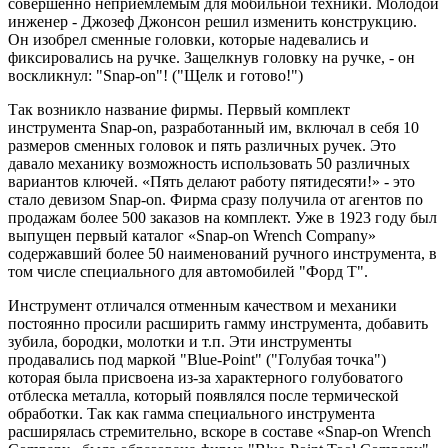
совершенно неприемлемым для мобильной техники. Молодой
инженер - Джозеф Джонсон решил изменить конструкцию.
Он изобрел сменные головки, которые надевались и
фиксировались на ручке. Защелкнув головку на ручке, - он
воскликнул: "Snap-on"! ("Щелк и готово!")
Так возникло название фирмы. Первый комплект
инструмента Snap-on, разработанный им, включал в себя 10
размеров сменных головок и пять различных ручек. Это
давало механику возможность использовать 50 различных
вариантов ключей. «Пять делают работу пятидесяти!» - это
стало девизом Snap-on. Фирма сразу получила от агентов по
продажам более 500 заказов на комплект. Уже в 1923 году был
выпущен первый каталог «Snap-on Wrench Company»
содержавший более 50 наименований ручного инструмента, в
том числе специального для автомобилей "Форд Т".
Инструмент отличался отменным качеством и механики
постоянно просили расширить гамму инструмента, добавить
зубила, бородки, молотки и т.п. Эти инструменты
продавались под маркой "Blue-Point" ("Голубая точка")
которая была присвоена из-за характерного голубоватого
отблеска металла, который появлялся после термической
обработки. Так как гамма специального инструмента
расширялась стремительно, вскоре в составе «Snap-on Wrench