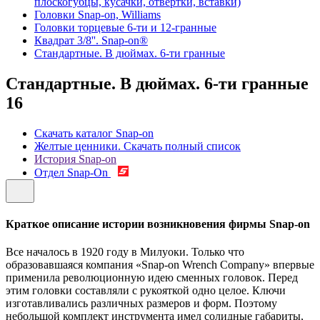
плоскогубцы, кусачки, отвертки, вставки)
Головки Snap-on, Williams
Головки торцевые 6-ти и 12-гранные
Квадрат 3/8''. Snap-on®
Стандартные. В дюймах. 6-ти гранные
Стандартные. В дюймах. 6-ти гранные
16
Скачать каталог Snap-on
Желтые ценники. Скачать полный список
История Snap-on
Отдел Snap-On
Краткое описание истории возникновения фирмы Snap-on
Все началось в 1920 году в Милуоки. Только что
образовавшаяся компания «Snap-on Wrench Company» впервые
применила революционную идею сменных головок. Перед
этим головки составляли с рукояткой одно целое. Ключи
изготавливались различных размеров и форм. Поэтому
небольшой комплект инструмента имел солидные габариты,