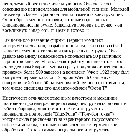
неподъемный вес и значительную цену. Это оказалось
совершенно неприемлемым для мобильной техники. Молодой
инженер - Джозеф Джонсон решил изменить конструкцию.
Он изобрел сменные головки, которые надевались и
фиксировались на ручке. Защелкнув головку на ручке, - он
воскликнул: "Snap-on"! ("Щелк и готово!")
Так возникло название фирмы. Первый комплект
инструмента Snap-on, разработанный им, включал в себя 10
размеров сменных головок и пять различных ручек. Это
давало механику возможность использовать 50 различных
вариантов ключей. «Пять делают работу пятидесяти!» - это
стало девизом Snap-on. Фирма сразу получила от агентов по
продажам более 500 заказов на комплект. Уже в 1923 году был
выпущен первый каталог «Snap-on Wrench Company»
содержавший более 50 наименований ручного инструмента, в
том числе специального для автомобилей "Форд Т".
Инструмент отличался отменным качеством и механики
постоянно просили расширить гамму инструмента, добавить
зубила, бородки, молотки и т.п. Эти инструменты
продавались под маркой "Blue-Point" ("Голубая точка")
которая была присвоена из-за характерного голубоватого
отблеска металла, который появлялся после термической
обработки. Так как гамма специального инструмента