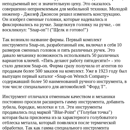
неподъемный вес и значительную цену. Это оказалось
совершенно неприемлемым для мобильной техники. Молодой
инженер - Джозеф Джонсон решил изменить конструкцию.
Он изобрел сменные головки, которые надевались и
фиксировались на ручке. Защелкнув головку на ручке, - он
воскликнул: "Snap-on"! ("Щелк и готово!")
Так возникло название фирмы. Первый комплект
инструмента Snap-on, разработанный им, включал в себя 10
размеров сменных головок и пять различных ручек. Это
давало механику возможность использовать 50 различных
вариантов ключей. «Пять делают работу пятидесяти!» - это
стало девизом Snap-on. Фирма сразу получила от агентов по
продажам более 500 заказов на комплект. Уже в 1923 году был
выпущен первый каталог «Snap-on Wrench Company»
содержавший более 50 наименований ручного инструмента, в
том числе специального для автомобилей "Форд Т".
Инструмент отличался отменным качеством и механики
постоянно просили расширить гамму инструмента, добавить
зубила, бородки, молотки и т.п. Эти инструменты
продавались под маркой "Blue-Point" ("Голубая точка")
которая была присвоена из-за характерного голубоватого
отблеска металла, который появлялся после термической
обработки. Так как гамма специального инструмента