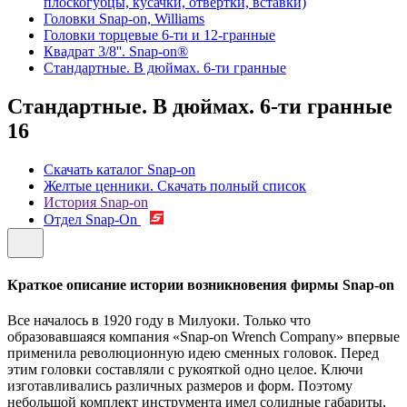
плоскогубцы, кусачки, отвертки, вставки)
Головки Snap-on, Williams
Головки торцевые 6-ти и 12-гранные
Квадрат 3/8''. Snap-on®
Стандартные. В дюймах. 6-ти гранные
Стандартные. В дюймах. 6-ти гранные
16
Скачать каталог Snap-on
Желтые ценники. Скачать полный список
История Snap-on
Отдел Snap-On
Краткое описание истории возникновения фирмы Snap-on
Все началось в 1920 году в Милуоки. Только что
образовавшаяся компания «Snap-on Wrench Company» впервые
применила революционную идею сменных головок. Перед
этим головки составляли с рукояткой одно целое. Ключи
изготавливались различных размеров и форм. Поэтому
небольшой комплект инструмента имел солидные габариты,