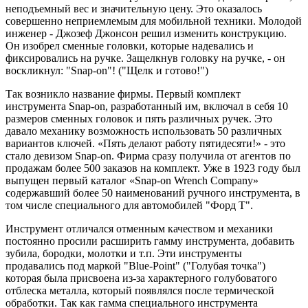
неподъемный вес и значительную цену. Это оказалось
совершенно неприемлемым для мобильной техники. Молодой
инженер - Джозеф Джонсон решил изменить конструкцию.
Он изобрел сменные головки, которые надевались и
фиксировались на ручке. Защелкнув головку на ручке, - он
воскликнул: "Snap-on"! ("Щелк и готово!")
Так возникло название фирмы. Первый комплект
инструмента Snap-on, разработанный им, включал в себя 10
размеров сменных головок и пять различных ручек. Это
давало механику возможность использовать 50 различных
вариантов ключей. «Пять делают работу пятидесяти!» - это
стало девизом Snap-on. Фирма сразу получила от агентов по
продажам более 500 заказов на комплект. Уже в 1923 году был
выпущен первый каталог «Snap-on Wrench Company»
содержавший более 50 наименований ручного инструмента, в
том числе специального для автомобилей "Форд Т".
Инструмент отличался отменным качеством и механики
постоянно просили расширить гамму инструмента, добавить
зубила, бородки, молотки и т.п. Эти инструменты
продавались под маркой "Blue-Point" ("Голубая точка")
которая была присвоена из-за характерного голубоватого
отблеска металла, который появлялся после термической
обработки. Так как гамма специального инструмента