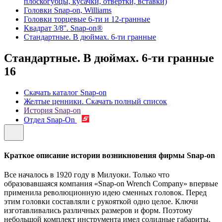
плоскогубцы, кусачки, отвертки, вставки)
Головки Snap-on, Williams
Головки торцевые 6-ти и 12-гранные
Квадрат 3/8''. Snap-on®
Стандартные. В дюймах. 6-ти гранные
Стандартные. В дюймах. 6-ти гранные
16
Скачать каталог Snap-on
Желтые ценники. Скачать полный список
История Snap-on
Отдел Snap-On
Краткое описание истории возникновения фирмы Snap-on
Все началось в 1920 году в Милуоки. Только что
образовавшаяся компания «Snap-on Wrench Company» впервые
применила революционную идею сменных головок. Перед
этим головки составляли с рукояткой одно целое. Ключи
изготавливались различных размеров и форм. Поэтому
небольшой комплект инструмента имел солидные габариты,