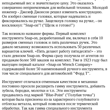
неподъемный вес и значительную цену. Это оказалось
совершенно неприемлемым для мобильной техники. Молодой
инженер - Джозеф Джонсон решил изменить конструкцию.
Он изобрел сменные головки, которые надевались и
фиксировались на ручке. Защелкнув головку на ручке, - он
воскликнул: "Snap-on"! ("Щелк и готово!")
Так возникло название фирмы. Первый комплект
инструмента Snap-on, разработанный им, включал в себя 10
размеров сменных головок и пять различных ручек. Это
давало механику возможность использовать 50 различных
вариантов ключей. «Пять делают работу пятидесяти!» - это
стало девизом Snap-on. Фирма сразу получила от агентов по
продажам более 500 заказов на комплект. Уже в 1923 году был
выпущен первый каталог «Snap-on Wrench Company»
содержавший более 50 наименований ручного инструмента, в
том числе специального для автомобилей "Форд Т".
Инструмент отличался отменным качеством и механики
постоянно просили расширить гамму инструмента, добавить
зубила, бородки, молотки и т.п. Эти инструменты
продавались под маркой "Blue-Point" ("Голубая точка")
которая была присвоена из-за характерного голубоватого
отблеска металла, который появлялся после термической
обработки. Так как гамма специального инструмента