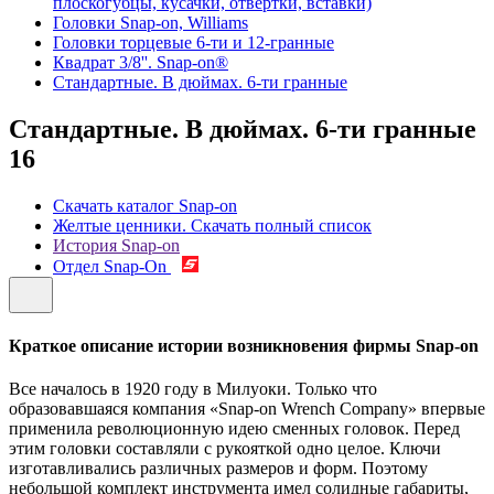
плоскогубцы, кусачки, отвертки, вставки)
Головки Snap-on, Williams
Головки торцевые 6-ти и 12-гранные
Квадрат 3/8''. Snap-on®
Стандартные. В дюймах. 6-ти гранные
Стандартные. В дюймах. 6-ти гранные
16
Скачать каталог Snap-on
Желтые ценники. Скачать полный список
История Snap-on
Отдел Snap-On
Краткое описание истории возникновения фирмы Snap-on
Все началось в 1920 году в Милуоки. Только что
образовавшаяся компания «Snap-on Wrench Company» впервые
применила революционную идею сменных головок. Перед
этим головки составляли с рукояткой одно целое. Ключи
изготавливались различных размеров и форм. Поэтому
небольшой комплект инструмента имел солидные габариты,