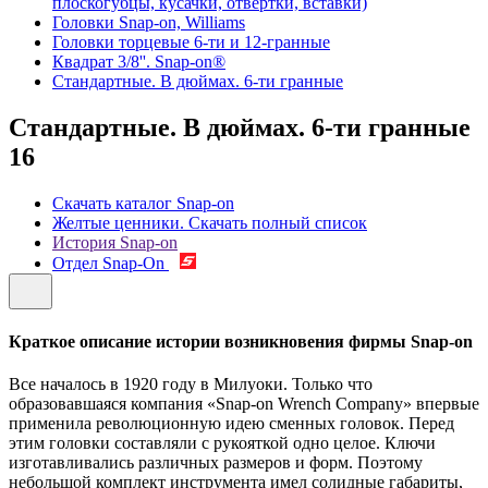
плоскогубцы, кусачки, отвертки, вставки)
Головки Snap-on, Williams
Головки торцевые 6-ти и 12-гранные
Квадрат 3/8''. Snap-on®
Стандартные. В дюймах. 6-ти гранные
Стандартные. В дюймах. 6-ти гранные
16
Скачать каталог Snap-on
Желтые ценники. Скачать полный список
История Snap-on
Отдел Snap-On
Краткое описание истории возникновения фирмы Snap-on
Все началось в 1920 году в Милуоки. Только что
образовавшаяся компания «Snap-on Wrench Company» впервые
применила революционную идею сменных головок. Перед
этим головки составляли с рукояткой одно целое. Ключи
изготавливались различных размеров и форм. Поэтому
небольшой комплект инструмента имел солидные габариты,