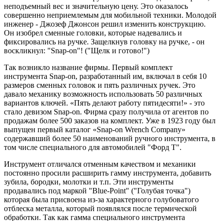
неподъемный вес и значительную цену. Это оказалось
совершенно неприемлемым для мобильной техники. Молодой
инженер - Джозеф Джонсон решил изменить конструкцию.
Он изобрел сменные головки, которые надевались и
фиксировались на ручке. Защелкнув головку на ручке, - он
воскликнул: "Snap-on"! ("Щелк и готово!")
Так возникло название фирмы. Первый комплект
инструмента Snap-on, разработанный им, включал в себя 10
размеров сменных головок и пять различных ручек. Это
давало механику возможность использовать 50 различных
вариантов ключей. «Пять делают работу пятидесяти!» - это
стало девизом Snap-on. Фирма сразу получила от агентов по
продажам более 500 заказов на комплект. Уже в 1923 году был
выпущен первый каталог «Snap-on Wrench Company»
содержавший более 50 наименований ручного инструмента, в
том числе специального для автомобилей "Форд Т".
Инструмент отличался отменным качеством и механики
постоянно просили расширить гамму инструмента, добавить
зубила, бородки, молотки и т.п. Эти инструменты
продавались под маркой "Blue-Point" ("Голубая точка")
которая была присвоена из-за характерного голубоватого
отблеска металла, который появлялся после термической
обработки. Так как гамма специального инструмента