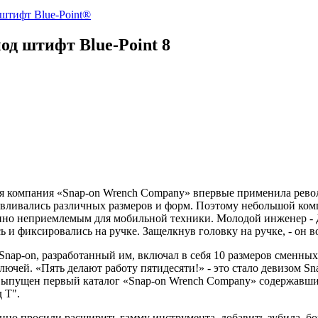
штифт Blue-Point®
од штифт Blue-Point
8
аяся компания «Snap-on Wrench Company» впервые применила ре
тавливались различных размеров и форм. Поэтому небольшой ко
шенно неприемлемым для мобильной техники. Молодой инженер 
и фиксировались на ручке. Защелкнув головку на ручке, - он во
ap-on, разработанный им, включал в себя 10 размеров сменных 
ючей. «Пять делают работу пятидесяти!» - это стало девизом Sn
л выпущен первый каталог «Snap-on Wrench Company» содержавш
 Т".
но просили расширить гамму инструмента, добавить зубила, бо