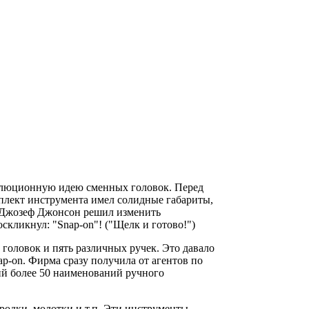
волюционную идею сменных головок. Перед
мплект инструмента имел солидные габариты,
- Джозеф Джонсон решил изменить
скликнул: "Snap-on"! ("Щелк и готово!")
головок и пять различных ручек. Это давало
ap-on. Фирма сразу получила от агентов по
ий более 50 наименований ручного
родки, молотки и т.п. Эти инструменты