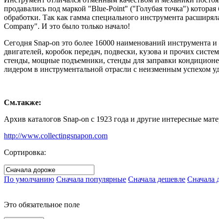
продавались под маркой "Blue-Point" ("Голубая точка") котора
обработки. Так как гамма специального инструмента расширяла
Company". И это было только начало!
Сегодня Snap-on это более 16000 наименований инструмента и
двигателей, коробок передач, подвески, кузова и прочих сист
стенды, мощные подъемники, стенды для заправки кондиционер
лидером в инструментальной отрасли с неизменным успехом уд
См.также:
Архив каталогов Snap-on с 1923 года и другие интересные мате
http://www.collectingsnapon.com
Сортировка:
По умолчанию
Сначала популярные
Сначала дешевле
Сначала 
Это обязательное поле