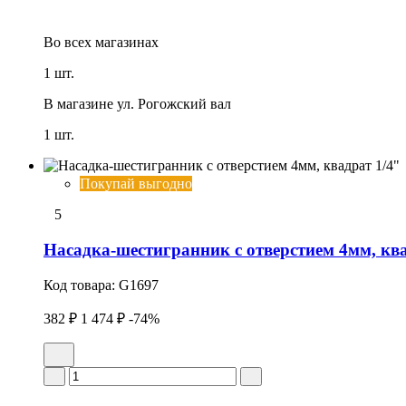
Во всех
магазинах
1 шт.
В магазине
ул. Рогожский вал
1 шт.
Покупай выгодно
5
Насадка-шестигранник с отверстием 4мм, ква
Код товара:
G1697
382 ₽
1 474 ₽
-74%