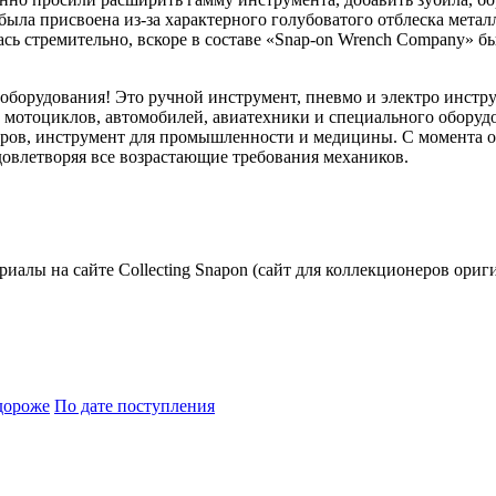
я была присвоена из-за характерного голубоватого отблеска мета
сь стремительно, вскоре в составе «Snap-on Wrench Company» бы
 оборудования! Это ручной инструмент, пневмо и электро инстр
ем мотоциклов, автомобилей, авиатехники и специального обору
ов, инструмент для промышленности и медицины. С момента осн
овлетворяя все возрастающие требования механиков.
риалы на сайте Collecting Snapon (сайт для коллекционеров ориг
дороже
По дате поступления