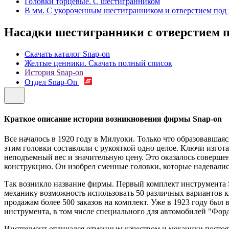
Головки торцевые. С шестигранником
В мм. С укороченным шестигранником и отверстием под 
Насадки шестигранники с отверстием п
Скачать каталог Snap-on
Желтые ценники. Скачать полный список
История Snap-on
Отдел Snap-On
Краткое описание истории возникновения фирмы Snap-on
Все началось в 1920 году в Милуоки. Только что образовавш
этим головки составляли с рукояткой одно целое. Ключи изго
неподъемный вес и значительную цену. Это оказалось совер
конструкцию. Он изобрел сменные головки, которые надевались 
Так возникло название фирмы. Первый комплект инструмента Sn
механику возможность использовать 50 различных вариантов кл
продажам более 500 заказов на комплект. Уже в 1923 году бы
инструмента, в том числе специального для автомобилей "Форд
Инструмент отличался отменным качеством и механики постоян