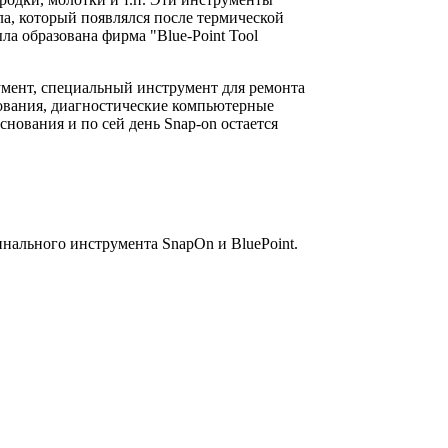
лла, который появлялся после термической
ла образована фирма "Blue-Point Tool
умент, специальный инструмент для ремонта
дования, диагностические компьютерные
ования и по сей день Snap-on остается
инального инструмента SnapOn и BluePoint.