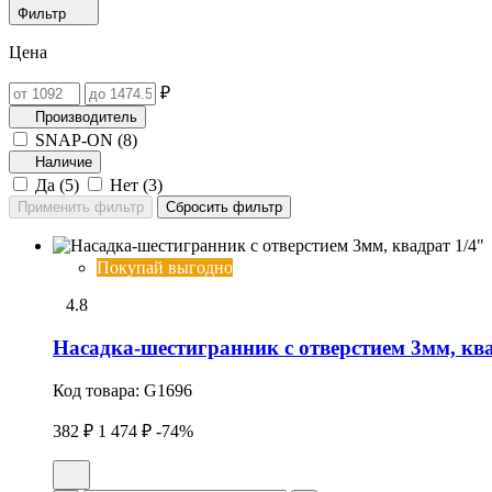
Фильтр
Цена
₽
Производитель
SNAP-ON (
8
)
Наличие
Да (
5
)
Нет (
3
)
Покупай выгодно
4.8
Насадка-шестигранник с отверстием 3мм, ква
Код товара:
G1696
382 ₽
1 474 ₽
-74%