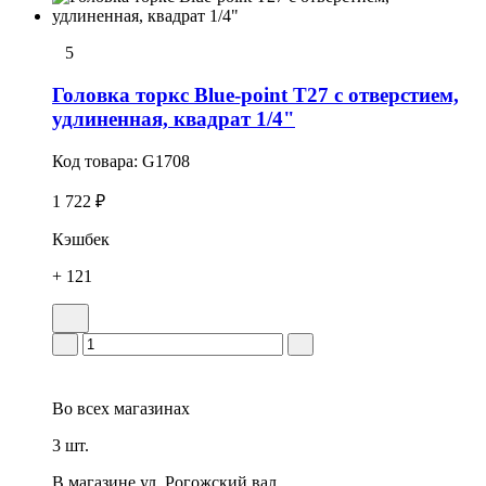
5
Головка тоpкс Blue-point T27 с отверстием,
удлиненная, квадрат 1/4"
Код товара:
G1708
1 722 ₽
Кэшбек
+ 121
Во всех
магазинах
3 шт.
В магазине
ул. Рогожский вал