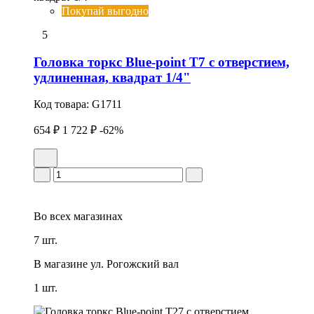
Покупай выгодно
5
Головка тоpкс Blue-point T7 с отверстием,
удлиненная, квадрат 1/4"
Код товара:
G1711
654 ₽
1 722 ₽
-62%
Во всех
магазинах
7 шт.
В магазине
ул. Рогожский вал
1 шт.