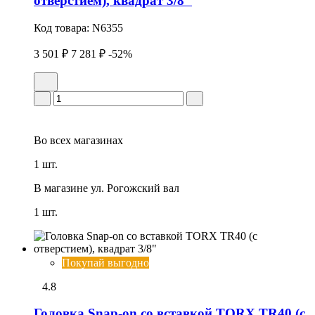
отверстием), квадрат 3/8"
Код товара:
N6355
3 501 ₽
7 281 ₽
-52%
Во всех
магазинах
1 шт.
В магазине
ул. Рогожский вал
1 шт.
Покупай выгодно
4.8
Головка Snap-on со вставкой TORX TR40 (с