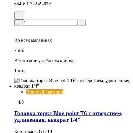
654 ₽
1 722 ₽
-62%
Во всех
магазинах
7 шт.
В магазине
ул. Рогожский вал
1 шт.
Покупай выгодно
4.8
Головка тоpкс Blue-point T6 с отверстием,
удлиненная, квадрат 1/4"
Код товара:
G1710