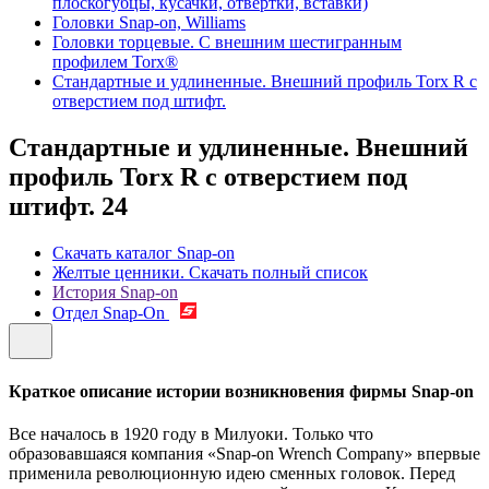
плоскогубцы, кусачки, отвертки, вставки)
Головки Snap-on, Williams
Головки торцевые. С внешним шестигранным
профилем Torx®
Стандартные и удлиненные. Внешний профиль Torx R с
отверстием под штифт.
Стандартные и удлиненные. Внешний
профиль Torx R с отверстием под
штифт.
24
Скачать каталог Snap-on
Желтые ценники. Скачать полный список
История Snap-on
Отдел Snap-On
Краткое описание истории возникновения фирмы Snap-on
Все началось в 1920 году в Милуоки. Только что
образовавшаяся компания «Snap-on Wrench Company» впервые
применила революционную идею сменных головок. Перед