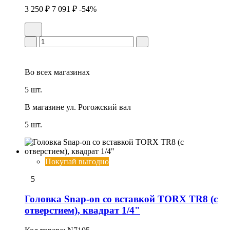
3 250 ₽
7 091 ₽
-54%
Во всех
магазинах
5 шт.
В магазине
ул. Рогожский вал
5 шт.
Покупай выгодно
5
Головка Snap-on со вставкой TORX TR8 (с
отверстием), квадрат 1/4"