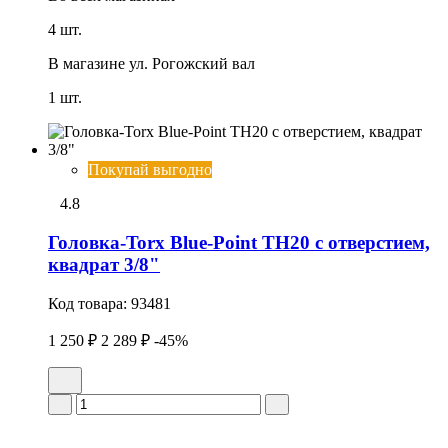
4 шт.
В магазине
ул. Рогожский вал
1 шт.
Покупай выгодно
4.8
Головка-Torx Blue-Point TH20 c отверстием,
квадрат 3/8"
Код товара:
93481
1 250 ₽
2 289 ₽
-45%