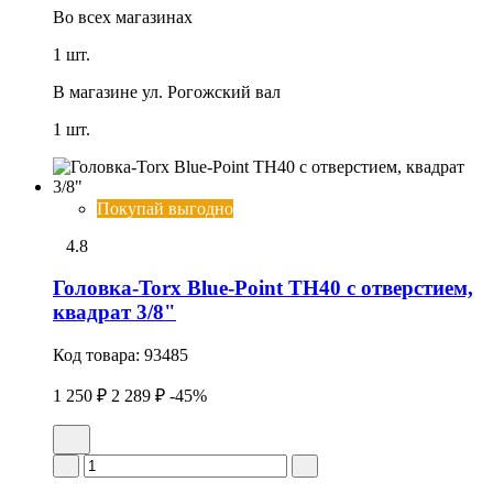
Во всех
магазинах
1 шт.
В магазине
ул. Рогожский вал
1 шт.
Покупай выгодно
4.8
Головка-Torx Blue-Point TH40 c отверстием,
квадрат 3/8"
Код товара:
93485
1 250 ₽
2 289 ₽
-45%