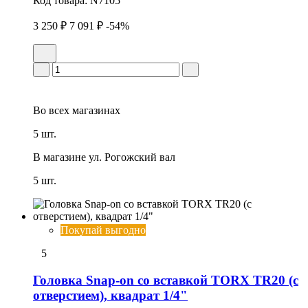
Код товара:
N7105
3 250 ₽
7 091 ₽
-54%
Во всех
магазинах
5 шт.
В магазине
ул. Рогожский вал
5 шт.
Покупай выгодно
5
Головка Snap-on со вставкой TORX TR20 (с
отверстием), квадрат 1/4"