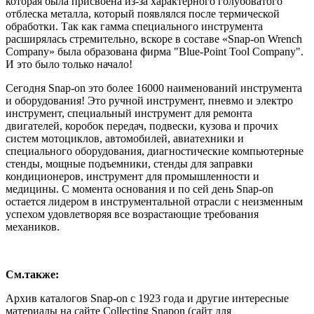
которая была присвоена из-за характерного голубоватого
отблеска металла, который появлялся после термической
обработки. Так как гамма специального инструмента
расширялась стремительно, вскоре в составе «Snap-on Wrench
Company» была образована фирма "Blue-Point Tool Company".
И это было только начало!
Сегодня Snap-on это более 16000 наименований инструмента
и оборудования! Это ручной инструмент, пневмо и электро
инструмент, специальный инструмент для ремонта
двигателей, коробок передач, подвески, кузова и прочих
систем мотоциклов, автомобилей, авиатехники и
специального оборудования, диагностические компьютерные
стенды, мощные подъемники, стенды для заправки
кондиционеров, инструмент для промышленности и
медицины. С момента основания и по сей день Snap-on
остается лидером в инструментальной отрасли с неизменным
успехом удовлетворяя все возрастающие требования
механиков.
См.также:
Архив каталогов Snap-on с 1923 года и другие интересные
материалы на сайте Collecting Snapon (сайт для