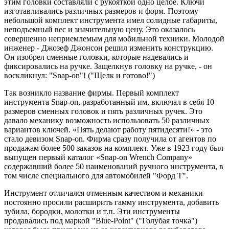
этим головки составляли с рукояткой одно целое. Ключи
изготавливались различных размеров и форм. Поэтому
небольшой комплект инструмента имел солидные габариты,
неподъемный вес и значительную цену. Это оказалось
совершенно неприемлемым для мобильной техники. Молодой
инженер - Джозеф Джонсон решил изменить конструкцию.
Он изобрел сменные головки, которые надевались и
фиксировались на ручке. Защелкнув головку на ручке, - он
воскликнул: "Snap-on"! ("Щелк и готово!")
Так возникло название фирмы. Первый комплект
инструмента Snap-on, разработанный им, включал в себя 10
размеров сменных головок и пять различных ручек. Это
давало механику возможность использовать 50 различных
вариантов ключей. «Пять делают работу пятидесяти!» - это
стало девизом Snap-on. Фирма сразу получила от агентов по
продажам более 500 заказов на комплект. Уже в 1923 году был
выпущен первый каталог «Snap-on Wrench Company»
содержавший более 50 наименований ручного инструмента, в
том числе специального для автомобилей "Форд Т".
Инструмент отличался отменным качеством и механики
постоянно просили расширить гамму инструмента, добавить
зубила, бородки, молотки и т.п. Эти инструменты
продавались под маркой "Blue-Point" ("Голубая точка")