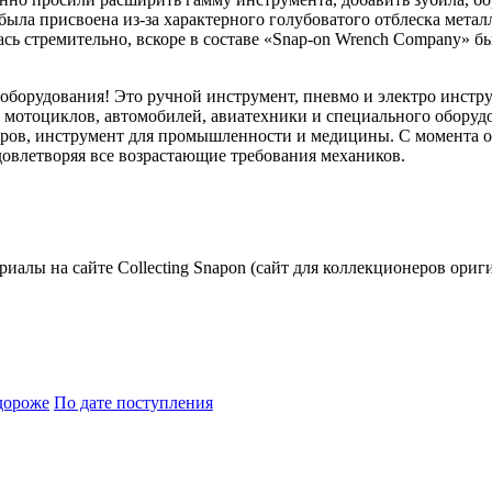
я была присвоена из-за характерного голубоватого отблеска мета
сь стремительно, вскоре в составе «Snap-on Wrench Company» бы
 оборудования! Это ручной инструмент, пневмо и электро инстр
ем мотоциклов, автомобилей, авиатехники и специального обору
ов, инструмент для промышленности и медицины. С момента осн
овлетворяя все возрастающие требования механиков.
риалы на сайте Collecting Snapon (сайт для коллекционеров ориг
дороже
По дате поступления