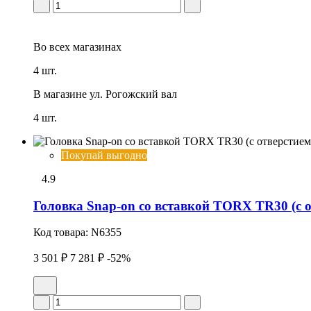
Во всех
магазинах
4 шт.
В магазине
ул. Рогожский вал
4 шт.
Покупай выгодно
4.9
Головка Snap-on со вставкой TORX TR30 (с о
Код товара:
N6355
3 501 ₽
7 281 ₽
-52%