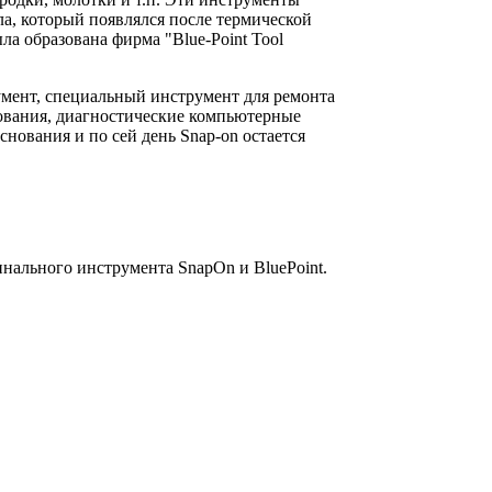
лла, который появлялся после термической
ла образована фирма "Blue-Point Tool
умент, специальный инструмент для ремонта
дования, диагностические компьютерные
ования и по сей день Snap-on остается
инального инструмента SnapOn и BluePoint.