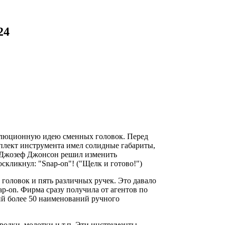
24
волюционную идею сменных головок. Перед
мплект инструмента имел солидные габариты,
- Джозеф Джонсон решил изменить
скликнул: "Snap-on"! ("Щелк и готово!")
головок и пять различных ручек. Это давало
ap-on. Фирма сразу получила от агентов по
ий более 50 наименований ручного
родки, молотки и т.п. Эти инструменты