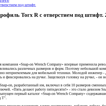
Torx®
тверстием под штифт.
офиль Torx R с отверстием под штифт.
аяся компания «Snap-on Wrench Company» впервые применила ре
тавливались различных размеров и форм. Поэтому небольшой ко
шенно неприемлемым для мобильной техники. Молодой инженер 
и фиксировались на ручке. Защелкнув головку на ручке, - он во
ap-on, разработанный им, включал в себя 10 размеров сменных 
ючей. «Пять делают работу пятидесяти!» - это стало девизом Sn
л выпущен первый каталог «Snap-on Wrench Company» содержавш
 Т".
но просили расширить гамму инструмента, добавить зубила, бо