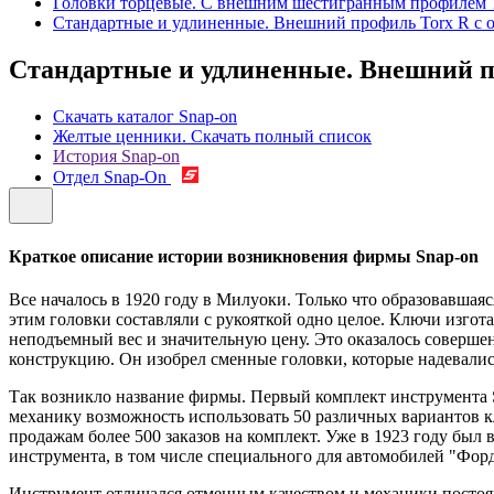
Головки торцевые. С внешним шестигранным профилем 
Стандартные и удлиненные. Внешний профиль Torx R с о
Стандартные и удлиненные. Внешний пр
Скачать каталог Snap-on
Желтые ценники. Скачать полный список
История Snap-on
Отдел Snap-On
Краткое описание истории возникновения фирмы Snap-on
Все началось в 1920 году в Милуоки. Только что образовавш
этим головки составляли с рукояткой одно целое. Ключи изго
неподъемный вес и значительную цену. Это оказалось совер
конструкцию. Он изобрел сменные головки, которые надевались 
Так возникло название фирмы. Первый комплект инструмента Sn
механику возможность использовать 50 различных вариантов кл
продажам более 500 заказов на комплект. Уже в 1923 году бы
инструмента, в том числе специального для автомобилей "Форд
Инструмент отличался отменным качеством и механики постоян