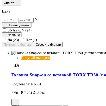
Фильтр
Цена
₽
Производитель
SNAP-ON (
24
)
Наличие
Да (
23
)
Нет (
1
)
Покупай выгодно
4.9
Головка Snap-on со вставкой TORX TR50 (с о
Код товара:
N6361
3 501 ₽
7 281 ₽
-52%