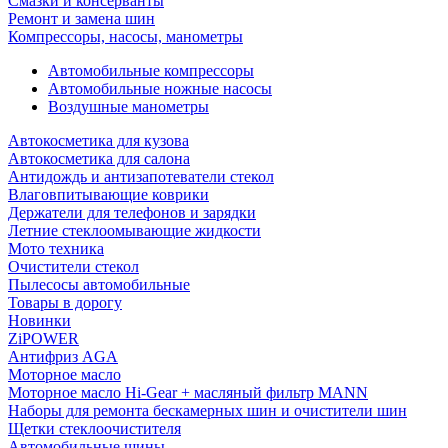
Смазки и консерванты
Ремонт и замена шин
Компрессоры, насосы, манометры
Автомобильные компрессоры
Автомобильные ножные насосы
Воздушные манометры
Автокосметика для кузова
Автокосметика для салона
Антидождь и антизапотеватели стекол
Влаговпитывающие коврики
Держатели для телефонов и зарядки
Летние стеклоомывающие жидкости
Мото техника
Очистители стекол
Пылесосы автомобильные
Товары в дорогу
Новинки
ZiPOWER
Антифриз AGA
Моторное масло
Моторное масло Hi-Gear + масляный фильтр MANN
Наборы для ремонта бескамерных шин и очистители шин
Щетки стеклоочистителя
Автомобильные шины