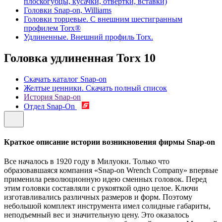
плоскогубцы, кусачки, отвертки, вставки)
Головки Snap-on, Williams
Головки торцевые. С внешним шестигранным
профилем Torx®
Удлиненные. Внешний профиль Torx.
Головка удлиненная Torx
10
Скачать каталог Snap-on
Желтые ценники. Скачать полный список
История Snap-on
Отдел Snap-On
Краткое описание истории возникновения фирмы Snap-on
Все началось в 1920 году в Милуоки. Только что
образовавшаяся компания «Snap-on Wrench Company» впервые
применила революционную идею сменных головок. Перед
этим головки составляли с рукояткой одно целое. Ключи
изготавливались различных размеров и форм. Поэтому
небольшой комплект инструмента имел солидные габариты,
неподъемный вес и значительную цену. Это оказалось