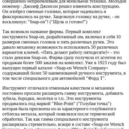
совершенно неприемлемым для мобильной техники. Молодой
инженер - Джозеф Джонсон решил изменить конструкцию.
Он изобрел сменные головки, которые надевались и
фиксировались на ручке. Защелкнув головку на ручке, - он
воскликнул: "Snap-on"! ("Щелк и готово!")
Так возникло название фирмы. Первый комплект
инструмента Snap-on, разработанный им, включал в себя 10
размеров сменных головок и пять различных ручек. Это
давало механику возможность использовать 50 различных
вариантов ключей. «Пять делают работу пятидесяти!» - это
стало девизом Snap-on. Фирма сразу получила от агентов по
продажам более 500 заказов на комплект. Уже в 1923 году был
выпущен первый каталог «Snap-on Wrench Company»
содержавший более 50 наименований ручного инструмента, в
том числе специального для автомобилей "Форд Т".
Инструмент отличался отменным качеством и механики
постоянно просили расширить гамму инструмента, добавить
зубила, бородки, молотки и т.п. Эти инструменты
продавались под маркой "Blue-Point" ("Голубая точка")
которая была присвоена из-за характерного голубоватого
отблеска металла, который появлялся после термической
обработки. Так как гамма специального инструмента
расширялась стремительно, вскоре в составе «Snap-on Wrench