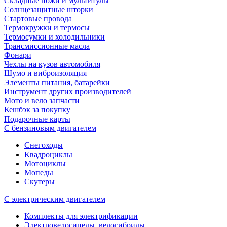
Складные ножи и мультитулы
Солнцезащитные шторки
Стартовые провода
Термокружки и термосы
Термосумки и холодильники
Трансмиссионные масла
Фонари
Чехлы на кузов автомобиля
Шумо и виброизоляция
Элементы питания, батарейки
Инструмент других производителей
Мото и вело запчасти
Кешбэк за покупку
Подарочные карты
С бензиновым двигателем
Снегоходы
Квадроциклы
Мотоциклы
Мопеды
Скутеры
С электрическим двигателем
Комплекты для электрификации
Электровелосипеды, велогибриды