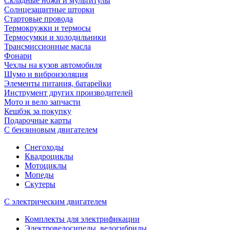
Складные ножи и мультитулы
Солнцезащитные шторки
Стартовые провода
Термокружки и термосы
Термосумки и холодильники
Трансмиссионные масла
Фонари
Чехлы на кузов автомобиля
Шумо и виброизоляция
Элементы питания, батарейки
Инструмент других производителей
Мото и вело запчасти
Кешбэк за покупку
Подарочные карты
С бензиновым двигателем
Снегоходы
Квадроциклы
Мотоциклы
Мопеды
Скутеры
С электрическим двигателем
Комплекты для электрификации
Электровелосипеды, велогибриды