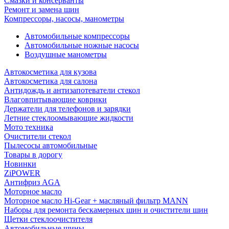
Смазки и консерванты
Ремонт и замена шин
Компрессоры, насосы, манометры
Автомобильные компрессоры
Автомобильные ножные насосы
Воздушные манометры
Автокосметика для кузова
Автокосметика для салона
Антидождь и антизапотеватели стекол
Влаговпитывающие коврики
Держатели для телефонов и зарядки
Летние стеклоомывающие жидкости
Мото техника
Очистители стекол
Пылесосы автомобильные
Товары в дорогу
Новинки
ZiPOWER
Антифриз AGA
Моторное масло
Моторное масло Hi-Gear + масляный фильтр MANN
Наборы для ремонта бескамерных шин и очистители шин
Щетки стеклоочистителя
Автомобильные шины