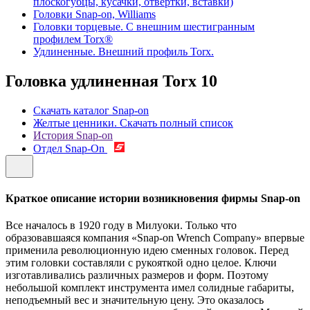
плоскогубцы, кусачки, отвертки, вставки)
Головки Snap-on, Williams
Головки торцевые. С внешним шестигранным
профилем Torx®
Удлиненные. Внешний профиль Torx.
Головка удлиненная Torx
10
Скачать каталог Snap-on
Желтые ценники. Скачать полный список
История Snap-on
Отдел Snap-On
Краткое описание истории возникновения фирмы Snap-on
Все началось в 1920 году в Милуоки. Только что
образовавшаяся компания «Snap-on Wrench Company» впервые
применила революционную идею сменных головок. Перед
этим головки составляли с рукояткой одно целое. Ключи
изготавливались различных размеров и форм. Поэтому
небольшой комплект инструмента имел солидные габариты,
неподъемный вес и значительную цену. Это оказалось