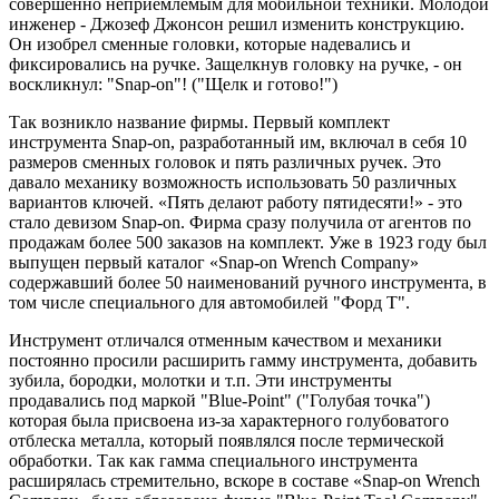
совершенно неприемлемым для мобильной техники. Молодой
инженер - Джозеф Джонсон решил изменить конструкцию.
Он изобрел сменные головки, которые надевались и
фиксировались на ручке. Защелкнув головку на ручке, - он
воскликнул: "Snap-on"! ("Щелк и готово!")
Так возникло название фирмы. Первый комплект
инструмента Snap-on, разработанный им, включал в себя 10
размеров сменных головок и пять различных ручек. Это
давало механику возможность использовать 50 различных
вариантов ключей. «Пять делают работу пятидесяти!» - это
стало девизом Snap-on. Фирма сразу получила от агентов по
продажам более 500 заказов на комплект. Уже в 1923 году был
выпущен первый каталог «Snap-on Wrench Company»
содержавший более 50 наименований ручного инструмента, в
том числе специального для автомобилей "Форд Т".
Инструмент отличался отменным качеством и механики
постоянно просили расширить гамму инструмента, добавить
зубила, бородки, молотки и т.п. Эти инструменты
продавались под маркой "Blue-Point" ("Голубая точка")
которая была присвоена из-за характерного голубоватого
отблеска металла, который появлялся после термической
обработки. Так как гамма специального инструмента
расширялась стремительно, вскоре в составе «Snap-on Wrench