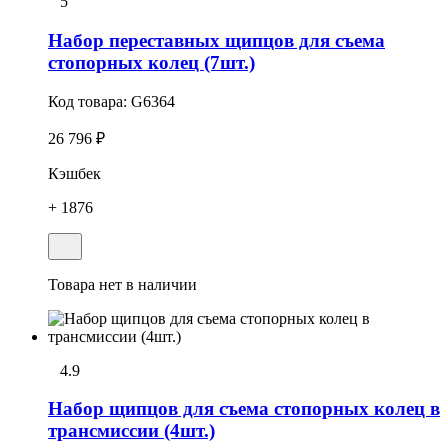
5
Набоp переставных щипцов для съема
стопоpных колец (7шт.)
Код товара:
G6364
26 796 ₽
Кэшбек
+ 1876
Товара нет в наличии
4.9
Набоp щипцов для съема стопоpных колец в
трансмиссии (4шт.)