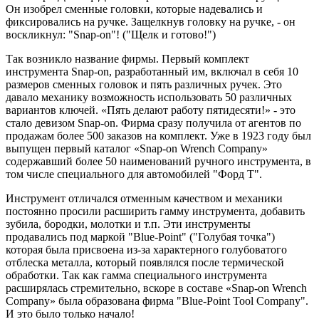
Он изобрел сменные головки, которые надевались и
фиксировались на ручке. Защелкнув головку на ручке, - он
воскликнул: "Snap-on"! ("Щелк и готово!")
Так возникло название фирмы. Первый комплект
инструмента Snap-on, разработанный им, включал в себя 10
размеров сменных головок и пять различных ручек. Это
давало механику возможность использовать 50 различных
вариантов ключей. «Пять делают работу пятидесяти!» - это
стало девизом Snap-on. Фирма сразу получила от агентов по
продажам более 500 заказов на комплект. Уже в 1923 году был
выпущен первый каталог «Snap-on Wrench Company»
содержавший более 50 наименований ручного инструмента, в
том числе специального для автомобилей "Форд Т".
Инструмент отличался отменным качеством и механики
постоянно просили расширить гамму инструмента, добавить
зубила, бородки, молотки и т.п. Эти инструменты
продавались под маркой "Blue-Point" ("Голубая точка")
которая была присвоена из-за характерного голубоватого
отблеска металла, который появлялся после термической
обработки. Так как гамма специального инструмента
расширялась стремительно, вскоре в составе «Snap-on Wrench
Company» была образована фирма "Blue-Point Tool Company".
И это было только начало!