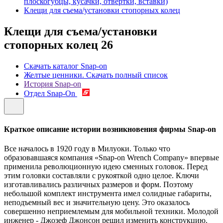
плоскогубцы, кусачки, отвертки, вставки)
Клещи для съема/установки стопорных колец
Клещи для съема/установки
стопорных колец
26
Скачать каталог Snap-on
Желтые ценники. Скачать полный список
История Snap-on
Отдел Snap-On
Краткое описание истории возникновения фирмы Snap-on
Все началось в 1920 году в Милуоки. Только что
образовавшаяся компания «Snap-on Wrench Company» впервые
применила революционную идею сменных головок. Перед
этим головки составляли с рукояткой одно целое. Ключи
изготавливались различных размеров и форм. Поэтому
небольшой комплект инструмента имел солидные габариты,
неподъемный вес и значительную цену. Это оказалось
совершенно неприемлемым для мобильной техники. Молодой
инженер - Джозеф Джонсон решил изменить конструкцию.