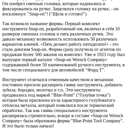
Он изобрел сменные головки, которые надевались и
фиксировались на ручке. Защелкнув головку на ручке, - он
воскликнул: "Snap-on"! ("Щелк и готово!")
Так возникло название фирмы. Первый комплект
инструмента Snap-on, разработанный им, включал в себя 10
размеров сменных головок и пять различных ручек. Это
давало механику возможность использовать 50 различных
вариантов ключей. «Пять делают работу пятидесяти!» - это
стало девизом Snap-on. Фирма сразу получила от агентов по
продажам более 500 заказов на комплект. Уже в 1923 году был
выпущен первый каталог «Snap-on Wrench Company»
содержавший более 50 наименований ручного инструмента, в
том числе специального для автомобилей "Форд Т".
Инструмент отличался отменным качеством и механики
постоянно просили расширить гамму инструмента, добавить
зубила, бородки, молотки и т.п. Эти инструменты
продавались под маркой "Blue-Point" ("Голубая точка")
которая была присвоена из-за характерного голубоватого
отблеска металла, который появлялся после термической
обработки. Так как гамма специального инструмента
расширялась стремительно, вскоре в составе «Snap-on Wrench
Company» была образована фирма "Blue-Point Tool Company".
И это было только начало!