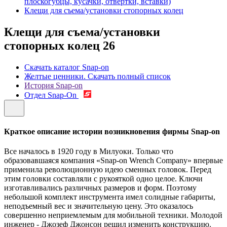
плоскогубцы, кусачки, отвертки, вставки)
Клещи для съема/установки стопорных колец
Клещи для съема/установки
стопорных колец
26
Скачать каталог Snap-on
Желтые ценники. Скачать полный список
История Snap-on
Отдел Snap-On
Краткое описание истории возникновения фирмы Snap-on
Все началось в 1920 году в Милуоки. Только что
образовавшаяся компания «Snap-on Wrench Company» впервые
применила революционную идею сменных головок. Перед
этим головки составляли с рукояткой одно целое. Ключи
изготавливались различных размеров и форм. Поэтому
небольшой комплект инструмента имел солидные габариты,
неподъемный вес и значительную цену. Это оказалось
совершенно неприемлемым для мобильной техники. Молодой
инженер - Джозеф Джонсон решил изменить конструкцию.