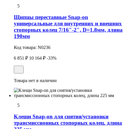
5
Щипцы переставные Snap-on
универсальные для внутренних и внешних
стопорных колец 7/16"-2", D=1.8мм, длина
190мм
Код товара:
N0236
6 851 ₽
10 164 ₽
-33%
Товара нет в наличии
5
Клещи Snap-on для снятия/установки
трансмиссионных стопоpных колец, длина