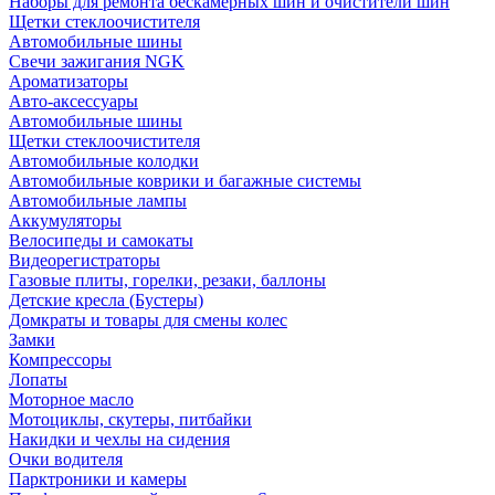
Наборы для ремонта бескамерных шин и очистители шин
Щетки стеклоочистителя
Автомобильные шины
Свечи зажигания NGK
Ароматизаторы
Авто-аксессуары
Автомобильные шины
Щетки стеклоочистителя
Автомобильные колодки
Автомобильные коврики и багажные системы
Автомобильные лампы
Аккумуляторы
Велосипеды и самокаты
Видеорегистраторы
Газовые плиты, горелки, резаки, баллоны
Детские кресла (Бустеры)
Домкраты и товары для смены колес
Замки
Компрессоры
Лопаты
Моторное масло
Мотоциклы, скутеры, питбайки
Накидки и чехлы на сидения
Очки водителя
Парктроники и камеры