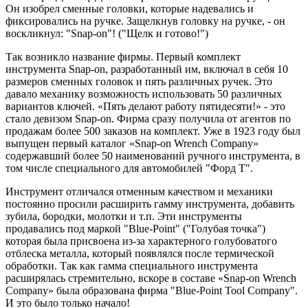
Он изобрел сменные головки, которые надевались и
фиксировались на ручке. Защелкнув головку на ручке, - он
воскликнул: "Snap-on"! ("Щелк и готово!")
Так возникло название фирмы. Первый комплект
инструмента Snap-on, разработанный им, включал в себя 10
размеров сменных головок и пять различных ручек. Это
давало механику возможность использовать 50 различных
вариантов ключей. «Пять делают работу пятидесяти!» - это
стало девизом Snap-on. Фирма сразу получила от агентов по
продажам более 500 заказов на комплект. Уже в 1923 году был
выпущен первый каталог «Snap-on Wrench Company»
содержавший более 50 наименований ручного инструмента, в
том числе специального для автомобилей "Форд Т".
Инструмент отличался отменным качеством и механики
постоянно просили расширить гамму инструмента, добавить
зубила, бородки, молотки и т.п. Эти инструменты
продавались под маркой "Blue-Point" ("Голубая точка")
которая была присвоена из-за характерного голубоватого
отблеска металла, который появлялся после термической
обработки. Так как гамма специального инструмента
расширялась стремительно, вскоре в составе «Snap-on Wrench
Company» была образована фирма "Blue-Point Tool Company".
И это было только начало!