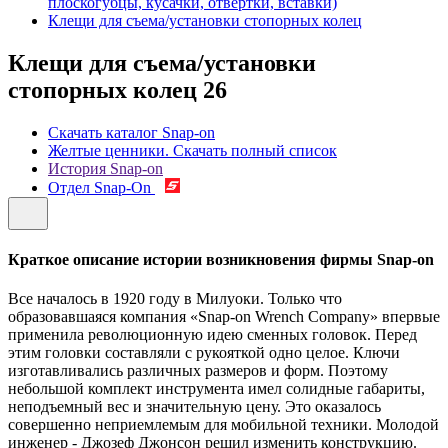
плоскогубцы, кусачки, отвертки, вставки)
Клещи для съема/установки стопорных колец
Клещи для съема/установки
стопорных колец
26
Скачать каталог Snap-on
Желтые ценники. Скачать полный список
История Snap-on
Отдел Snap-On
Краткое описание истории возникновения фирмы Snap-on
Все началось в 1920 году в Милуоки. Только что
образовавшаяся компания «Snap-on Wrench Company» впервые
применила революционную идею сменных головок. Перед
этим головки составляли с рукояткой одно целое. Ключи
изготавливались различных размеров и форм. Поэтому
небольшой комплект инструмента имел солидные габариты,
неподъемный вес и значительную цену. Это оказалось
совершенно неприемлемым для мобильной техники. Молодой
инженер - Джозеф Джонсон решил изменить конструкцию.