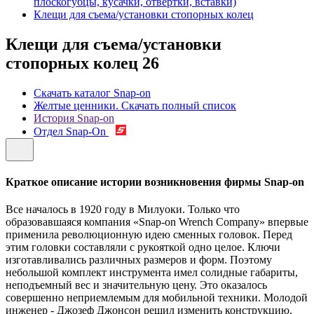
плоскогубцы, кусачки, отвертки, вставки)
Клещи для съема/установки стопорных колец
Клещи для съема/установки
стопорных колец
26
Скачать каталог Snap-on
Желтые ценники. Скачать полный список
История Snap-on
Отдел Snap-On
Краткое описание истории возникновения фирмы Snap-on
Все началось в 1920 году в Милуоки. Только что
образовавшаяся компания «Snap-on Wrench Company» впервые
применила революционную идею сменных головок. Перед
этим головки составляли с рукояткой одно целое. Ключи
изготавливались различных размеров и форм. Поэтому
небольшой комплект инструмента имел солидные габариты,
неподъемный вес и значительную цену. Это оказалось
совершенно неприемлемым для мобильной техники. Молодой
инженер - Джозеф Джонсон решил изменить конструкцию.