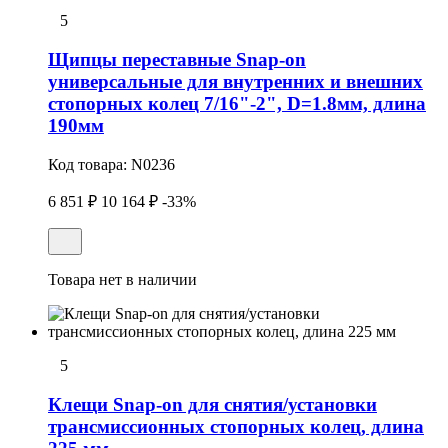
5
Щипцы переставные Snap-on
универсальные для внутренних и внешних
стопорных колец 7/16"-2", D=1.8мм, длина
190мм
Код товара:
N0236
6 851 ₽
10 164 ₽
-33%
Товара нет в наличии
5
Клещи Snap-on для снятия/установки
трансмиссионных стопоpных колец, длина