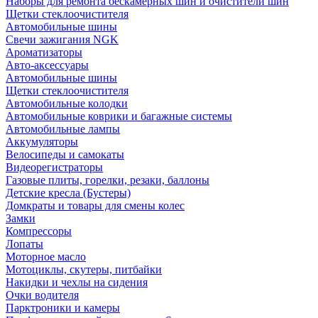
Наборы для ремонта бескамерных шин и очистители шин
Щетки стеклоочистителя
Автомобильные шины
Свечи зажигания NGK
Ароматизаторы
Авто-аксессуары
Автомобильные шины
Щетки стеклоочистителя
Автомобильные колодки
Автомобильные коврики и багажные системы
Автомобильные лампы
Аккумуляторы
Велосипеды и самокаты
Видеорегистраторы
Газовые плиты, горелки, резаки, баллоны
Детские кресла (Бустеры)
Домкраты и товары для смены колес
Замки
Компрессоры
Лопаты
Моторное масло
Мотоциклы, скутеры, питбайки
Накидки и чехлы на сидения
Очки водителя
Парктроники и камеры