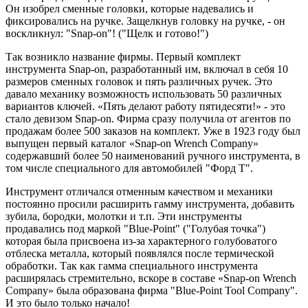
Он изобрел сменные головки, которые надевались и
фиксировались на ручке. Защелкнув головку на ручке, - он
воскликнул: "Snap-on"! ("Щелк и готово!")
Так возникло название фирмы. Первый комплект
инструмента Snap-on, разработанный им, включал в себя 10
размеров сменных головок и пять различных ручек. Это
давало механику возможность использовать 50 различных
вариантов ключей. «Пять делают работу пятидесяти!» - это
стало девизом Snap-on. Фирма сразу получила от агентов по
продажам более 500 заказов на комплект. Уже в 1923 году был
выпущен первый каталог «Snap-on Wrench Company»
содержавший более 50 наименований ручного инструмента, в
том числе специального для автомобилей "Форд Т".
Инструмент отличался отменным качеством и механики
постоянно просили расширить гамму инструмента, добавить
зубила, бородки, молотки и т.п. Эти инструменты
продавались под маркой "Blue-Point" ("Голубая точка")
которая была присвоена из-за характерного голубоватого
отблеска металла, который появлялся после термической
обработки. Так как гамма специального инструмента
расширялась стремительно, вскоре в составе «Snap-on Wrench
Company» была образована фирма "Blue-Point Tool Company".
И это было только начало!