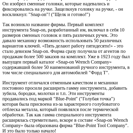
Он изобрел сменные головки, которые надевались и
фиксировались на ручке. Защелкнув головку на ручке, - он
воскликнул: "Snap-on"! ("Щелк и готово!")
Так возникло название фирмы. Первый комплект
инструмента Snap-on, разработанный им, включал в себя 10
размеров сменных головок и пять различных ручек. Это
давало механику возможность использовать 50 различных
вариантов ключей. «Пять делают работу пятидесяти!» - это
стало девизом Snap-on. Фирма сразу получила от агентов по
продажам более 500 заказов на комплект. Уже в 1923 году был
выпущен первый каталог «Snap-on Wrench Company»
содержавший более 50 наименований ручного инструмента, в
том числе специального для автомобилей "Форд Т".
Инструмент отличался отменным качеством и механики
постоянно просили расширить гамму инструмента, добавить
зубила, бородки, молотки и т.п. Эти инструменты
продавались под маркой "Blue-Point" ("Голубая точка")
которая была присвоена из-за характерного голубоватого
отблеска металла, который появлялся после термической
обработки. Так как гамма специального инструмента
расширялась стремительно, вскоре в составе «Snap-on Wrench
Company» была образована фирма "Blue-Point Tool Company".
И это было только начало!