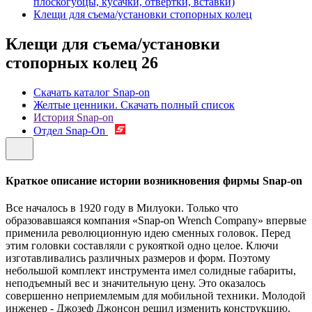
плоскогубцы, кусачки, отвертки, вставки)
Клещи для съема/установки стопорных колец
Клещи для съема/установки
стопорных колец
26
Скачать каталог Snap-on
Желтые ценники. Скачать полный список
История Snap-on
Отдел Snap-On
Краткое описание истории возникновения фирмы Snap-on
Все началось в 1920 году в Милуоки. Только что
образовавшаяся компания «Snap-on Wrench Company» впервые
применила революционную идею сменных головок. Перед
этим головки составляли с рукояткой одно целое. Ключи
изготавливались различных размеров и форм. Поэтому
небольшой комплект инструмента имел солидные габариты,
неподъемный вес и значительную цену. Это оказалось
совершенно неприемлемым для мобильной техники. Молодой
инженер - Джозеф Джонсон решил изменить конструкцию.