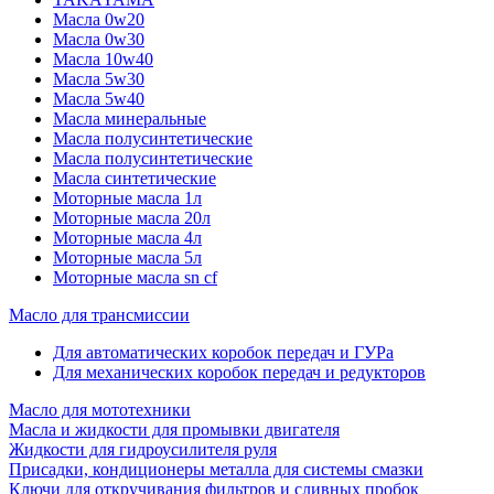
Масла 0w20
Масла 0w30
Масла 10w40
Масла 5w30
Масла 5w40
Масла минеральные
Масла полусинтетические
Масла полусинтетические
Масла синтетические
Моторные масла 1л
Моторные масла 20л
Моторные масла 4л
Моторные масла 5л
Моторные масла sn cf
Масло для трансмиссии
Для автоматических коробок передач и ГУРа
Для механических коробок передач и редукторов
Масло для мототехники
Масла и жидкости для промывки двигателя
Жидкости для гидроусилителя руля
Присадки, кондиционеры металла для системы смазки
Ключи для откручивания фильтров и сливных пробок