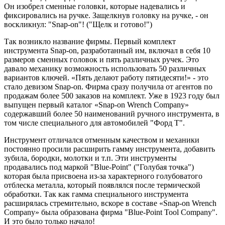
Он изобрел сменные головки, которые надевались и
фиксировались на ручке. Защелкнув головку на ручке, - он
воскликнул: "Snap-on"! ("Щелк и готово!")
Так возникло название фирмы. Первый комплект
инструмента Snap-on, разработанный им, включал в себя 10
размеров сменных головок и пять различных ручек. Это
давало механику возможность использовать 50 различных
вариантов ключей. «Пять делают работу пятидесяти!» - это
стало девизом Snap-on. Фирма сразу получила от агентов по
продажам более 500 заказов на комплект. Уже в 1923 году был
выпущен первый каталог «Snap-on Wrench Company»
содержавший более 50 наименований ручного инструмента, в
том числе специального для автомобилей "Форд Т".
Инструмент отличался отменным качеством и механики
постоянно просили расширить гамму инструмента, добавить
зубила, бородки, молотки и т.п. Эти инструменты
продавались под маркой "Blue-Point" ("Голубая точка")
которая была присвоена из-за характерного голубоватого
отблеска металла, который появлялся после термической
обработки. Так как гамма специального инструмента
расширялась стремительно, вскоре в составе «Snap-on Wrench
Company» была образована фирма "Blue-Point Tool Company".
И это было только начало!