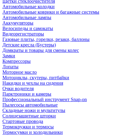
Щетки стеклоочистителя
Автомобильные колодки
Автомобильные коврики и багажные системы
Автомобильные лампы
Аккумуляторы
Велосипеды и самокаты
Видеорегистраторы
Газовые плиты, горелки, резаки, баллоны
Детские кресла (Бустеры)
Домкраты и товары для смены колес
Замки
Компрессоры
Лопаты
Моторное масло
Мотоциклы, скутеры, питбайки
Накидки и чехлы на сидения
Очки водителя
Парктроники и камеры
Профессиональный инструмент Snap-on
Пылесосы автомобильные
Складные ножи и мультитулы
Солнцезащитные шторки
Стартовые провода
Термокружки и термосы
Термосумки и холодильники