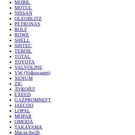
MOBIL
MOTUL
NISSAN
OLEOBLITZ
PETRONAS
ROLF
ROWE
SHELL
SINTEC
TEBOIL
TOTAL
TOYOTA
VALVOLINE
VW (Volkswagen)
XENUM
ZIC
ЛУКОЙЛ
EXEED
GAZPROMNEFT
JAECOO
LOPAL
MOPAR
OMODA
TAKAYAMA
Масла 0w20