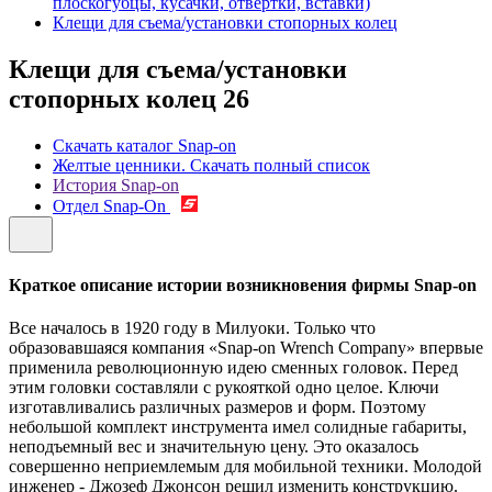
плоскогубцы, кусачки, отвертки, вставки)
Клещи для съема/установки стопорных колец
Клещи для съема/установки
стопорных колец
26
Скачать каталог Snap-on
Желтые ценники. Скачать полный список
История Snap-on
Отдел Snap-On
Краткое описание истории возникновения фирмы Snap-on
Все началось в 1920 году в Милуоки. Только что
образовавшаяся компания «Snap-on Wrench Company» впервые
применила революционную идею сменных головок. Перед
этим головки составляли с рукояткой одно целое. Ключи
изготавливались различных размеров и форм. Поэтому
небольшой комплект инструмента имел солидные габариты,
неподъемный вес и значительную цену. Это оказалось
совершенно неприемлемым для мобильной техники. Молодой
инженер - Джозеф Джонсон решил изменить конструкцию.