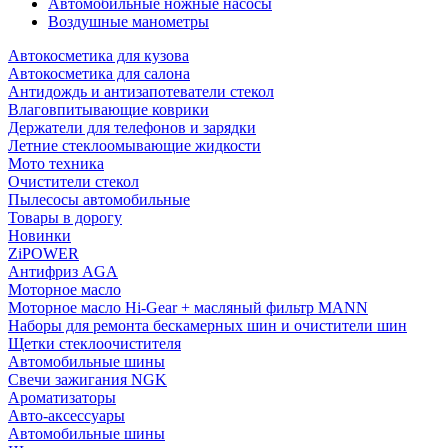
Автомобильные ножные насосы
Воздушные манометры
Автокосметика для кузова
Автокосметика для салона
Антидождь и антизапотеватели стекол
Влаговпитывающие коврики
Держатели для телефонов и зарядки
Летние стеклоомывающие жидкости
Мото техника
Очистители стекол
Пылесосы автомобильные
Товары в дорогу
Новинки
ZiPOWER
Антифриз AGA
Моторное масло
Моторное масло Hi-Gear + масляный фильтр MANN
Наборы для ремонта бескамерных шин и очистители шин
Щетки стеклоочистителя
Автомобильные шины
Свечи зажигания NGK
Ароматизаторы
Авто-аксессуары
Автомобильные шины