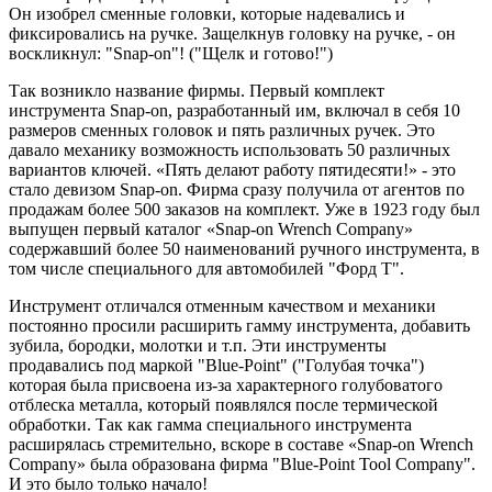
Он изобрел сменные головки, которые надевались и
фиксировались на ручке. Защелкнув головку на ручке, - он
воскликнул: "Snap-on"! ("Щелк и готово!")
Так возникло название фирмы. Первый комплект
инструмента Snap-on, разработанный им, включал в себя 10
размеров сменных головок и пять различных ручек. Это
давало механику возможность использовать 50 различных
вариантов ключей. «Пять делают работу пятидесяти!» - это
стало девизом Snap-on. Фирма сразу получила от агентов по
продажам более 500 заказов на комплект. Уже в 1923 году был
выпущен первый каталог «Snap-on Wrench Company»
содержавший более 50 наименований ручного инструмента, в
том числе специального для автомобилей "Форд Т".
Инструмент отличался отменным качеством и механики
постоянно просили расширить гамму инструмента, добавить
зубила, бородки, молотки и т.п. Эти инструменты
продавались под маркой "Blue-Point" ("Голубая точка")
которая была присвоена из-за характерного голубоватого
отблеска металла, который появлялся после термической
обработки. Так как гамма специального инструмента
расширялась стремительно, вскоре в составе «Snap-on Wrench
Company» была образована фирма "Blue-Point Tool Company".
И это было только начало!