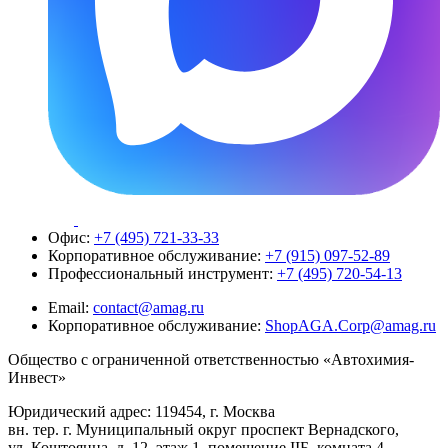
Офис:
+7 (495) 721-33-33
Корпоративное обслуживание:
+7 (915) 097-52-89
Профессиональный инструмент:
+7 (495) 720-54-13
Email:
contact@amag.ru
Корпоративное обслуживание:
ShopAGA.Corp@amag.ru
Общество с ограниченной ответственностью «Автохимия-
Инвест»
Юридический адрес: 119454, г. Москва
вн. тер. г. Муниципальный округ проспект Вернадского,
ул. Коштоянца, д. 12, этаж 1, помещение IIБ, комната 4