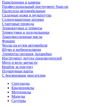
Парктроники и камеры
Профессиональный инструмент Snap-on
Пылесосы автомобильные
Складные ножи и мультитулы
Солнцезащитные шторки
Стартовые провода
Термокружки и термосы
Термосумки и холодильники
Трансмиссионные масла
Фонари
Чехлы на кузов автомобиля
Шумо и виброизоляция
Элементы питания, батарейки
Инструмент других производителей
Мото и вело запчасти
Кешбэк за покупку
Подарочные карты
С бензиновым двигателем
Снегоходы
Квадроциклы
Мотоциклы
Мопеды
Скутеры