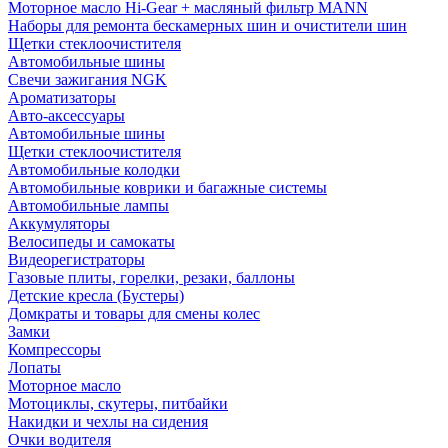
Моторное масло Hi-Gear + масляный фильтр MANN
Наборы для ремонта бескамерных шин и очистители шин
Щетки стеклоочистителя
Автомобильные шины
Свечи зажигания NGK
Ароматизаторы
Авто-аксессуары
Автомобильные шины
Щетки стеклоочистителя
Автомобильные колодки
Автомобильные коврики и багажные системы
Автомобильные лампы
Аккумуляторы
Велосипеды и самокаты
Видеорегистраторы
Газовые плиты, горелки, резаки, баллоны
Детские кресла (Бустеры)
Домкраты и товары для смены колес
Замки
Компрессоры
Лопаты
Моторное масло
Мотоциклы, скутеры, питбайки
Накидки и чехлы на сидения
Очки водителя