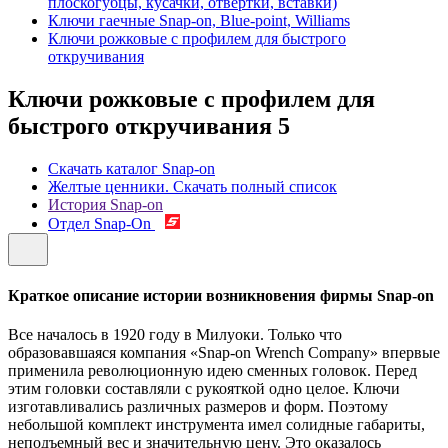
плоскогубцы, кусачки, отвертки, вставки)
Ключи гаечные Snap-on, Blue-point, Williams
Ключи рожковые с профилем для быстрого
откручивания
Ключи рожковые с профилем для
быстрого откручивания
5
Скачать каталог Snap-on
Желтые ценники. Скачать полный список
История Snap-on
Отдел Snap-On
Краткое описание истории возникновения фирмы Snap-on
Все началось в 1920 году в Милуоки. Только что
образовавшаяся компания «Snap-on Wrench Company» впервые
применила революционную идею сменных головок. Перед
этим головки составляли с рукояткой одно целое. Ключи
изготавливались различных размеров и форм. Поэтому
небольшой комплект инструмента имел солидные габариты,
неподъемный вес и значительную цену. Это оказалось