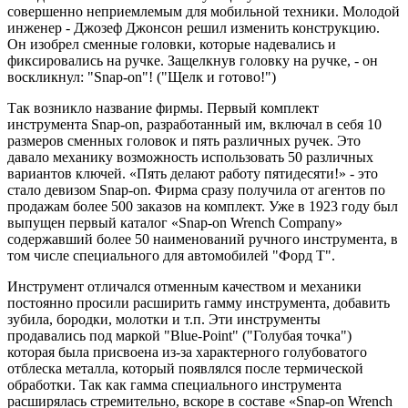
совершенно неприемлемым для мобильной техники. Молодой
инженер - Джозеф Джонсон решил изменить конструкцию.
Он изобрел сменные головки, которые надевались и
фиксировались на ручке. Защелкнув головку на ручке, - он
воскликнул: "Snap-on"! ("Щелк и готово!")
Так возникло название фирмы. Первый комплект
инструмента Snap-on, разработанный им, включал в себя 10
размеров сменных головок и пять различных ручек. Это
давало механику возможность использовать 50 различных
вариантов ключей. «Пять делают работу пятидесяти!» - это
стало девизом Snap-on. Фирма сразу получила от агентов по
продажам более 500 заказов на комплект. Уже в 1923 году был
выпущен первый каталог «Snap-on Wrench Company»
содержавший более 50 наименований ручного инструмента, в
том числе специального для автомобилей "Форд Т".
Инструмент отличался отменным качеством и механики
постоянно просили расширить гамму инструмента, добавить
зубила, бородки, молотки и т.п. Эти инструменты
продавались под маркой "Blue-Point" ("Голубая точка")
которая была присвоена из-за характерного голубоватого
отблеска металла, который появлялся после термической
обработки. Так как гамма специального инструмента
расширялась стремительно, вскоре в составе «Snap-on Wrench