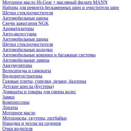
Моторное масло Hi-Gear + масляный фильтр MANN
Наборы для ремонта бескамерных шин и очистители шин
Щетки стеклоочистителя
Автомобильные шины
Свечи зажигания NGK
Ароматизаторы
Авто-аксессуары
Автомобильные шины
Щетки стеклоочистителя
Автомобильные колодки
Автомобильные коврики и багажные системы
Автомобильные лампы
Аккумуляторы
Велосипеды и самокаты
Видеорегистраторы
Газовые плиты, горелки, резаки, баллоны
Детские кресла (Бустеры)
Домкраты и товары для смены колес
Замки
Компрессоры
Лопаты
Моторное масло
Мотоциклы, скутеры, питбайки
Накидки и чехлы на сидения
Очки водителя