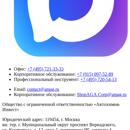
Офис:
+7 (495) 721-33-33
Корпоративное обслуживание:
+7 (915) 097-52-89
Профессиональный инструмент:
+7 (495) 720-54-13
Email:
contact@amag.ru
Корпоративное обслуживание:
ShopAGA.Corp@amag.ru
Общество с ограниченной ответственностью «Автохимия-
Инвест»
Юридический адрес: 119454, г. Москва
вн. тер. г. Муниципальный округ проспект Вернадского,
ул. Коштоянца, д. 12, этаж 1, помещение IIБ, комната 4