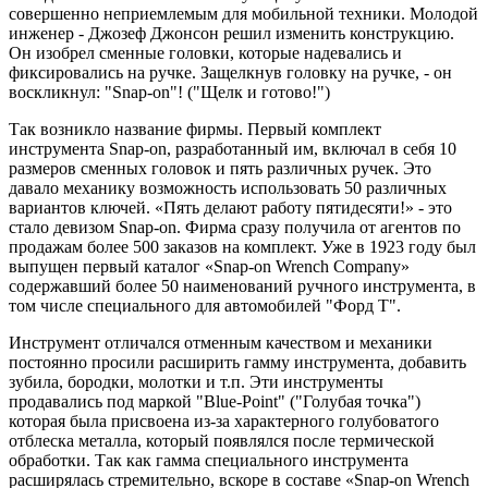
совершенно неприемлемым для мобильной техники. Молодой
инженер - Джозеф Джонсон решил изменить конструкцию.
Он изобрел сменные головки, которые надевались и
фиксировались на ручке. Защелкнув головку на ручке, - он
воскликнул: "Snap-on"! ("Щелк и готово!")
Так возникло название фирмы. Первый комплект
инструмента Snap-on, разработанный им, включал в себя 10
размеров сменных головок и пять различных ручек. Это
давало механику возможность использовать 50 различных
вариантов ключей. «Пять делают работу пятидесяти!» - это
стало девизом Snap-on. Фирма сразу получила от агентов по
продажам более 500 заказов на комплект. Уже в 1923 году был
выпущен первый каталог «Snap-on Wrench Company»
содержавший более 50 наименований ручного инструмента, в
том числе специального для автомобилей "Форд Т".
Инструмент отличался отменным качеством и механики
постоянно просили расширить гамму инструмента, добавить
зубила, бородки, молотки и т.п. Эти инструменты
продавались под маркой "Blue-Point" ("Голубая точка")
которая была присвоена из-за характерного голубоватого
отблеска металла, который появлялся после термической
обработки. Так как гамма специального инструмента
расширялась стремительно, вскоре в составе «Snap-on Wrench