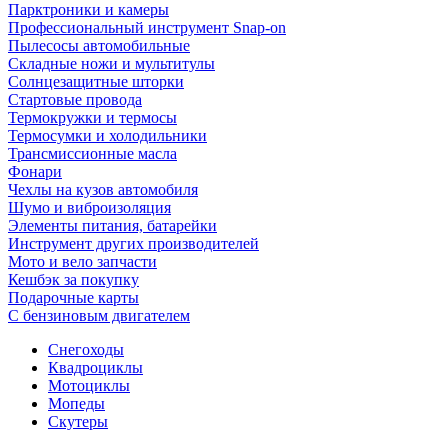
Парктроники и камеры
Профессиональный инструмент Snap-on
Пылесосы автомобильные
Складные ножи и мультитулы
Солнцезащитные шторки
Стартовые провода
Термокружки и термосы
Термосумки и холодильники
Трансмиссионные масла
Фонари
Чехлы на кузов автомобиля
Шумо и виброизоляция
Элементы питания, батарейки
Инструмент других производителей
Мото и вело запчасти
Кешбэк за покупку
Подарочные карты
С бензиновым двигателем
Снегоходы
Квадроциклы
Мотоциклы
Мопеды
Скутеры