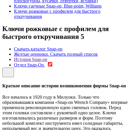
плоскогубцы, кусачки, отвертки, вставки)
Ключи гаечные Snap-on, Blue-point, Williams
Ключи рожковые с профилем для быстрого
откручивания
Ключи рожковые с профилем для
быстрого откручивания
5
Скачать каталог Snap-on
Желтые ценники. Скачать полный список
История Snap-on
Отдел Snap-On
Краткое описание истории возникновения фирмы Snap-on
Все началось в 1920 году в Милуоки. Только что
образовавшаяся компания «Snap-on Wrench Company» впервые
применила революционную идею сменных головок. Перед
этим головки составляли с рукояткой одно целое. Ключи
изготавливались различных размеров и форм. Поэтому
небольшой комплект инструмента имел солидные габариты,
неподъемный вес и значительную цену. Это оказалось