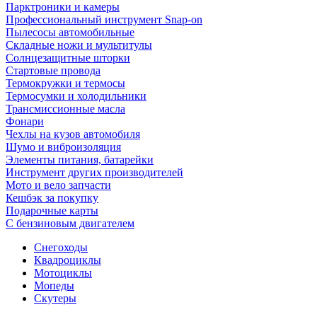
Парктроники и камеры
Профессиональный инструмент Snap-on
Пылесосы автомобильные
Складные ножи и мультитулы
Солнцезащитные шторки
Стартовые провода
Термокружки и термосы
Термосумки и холодильники
Трансмиссионные масла
Фонари
Чехлы на кузов автомобиля
Шумо и виброизоляция
Элементы питания, батарейки
Инструмент других производителей
Мото и вело запчасти
Кешбэк за покупку
Подарочные карты
С бензиновым двигателем
Снегоходы
Квадроциклы
Мотоциклы
Мопеды
Скутеры