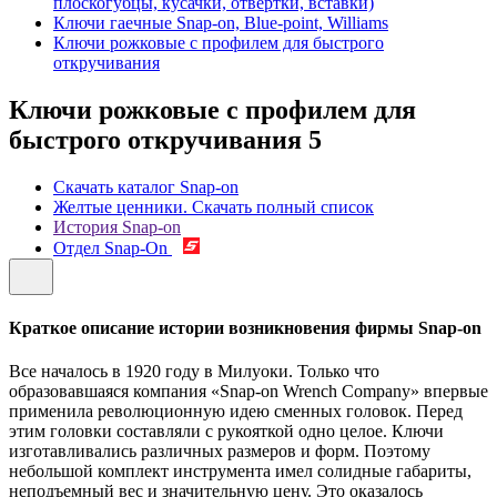
плоскогубцы, кусачки, отвертки, вставки)
Ключи гаечные Snap-on, Blue-point, Williams
Ключи рожковые с профилем для быстрого
откручивания
Ключи рожковые с профилем для
быстрого откручивания
5
Скачать каталог Snap-on
Желтые ценники. Скачать полный список
История Snap-on
Отдел Snap-On
Краткое описание истории возникновения фирмы Snap-on
Все началось в 1920 году в Милуоки. Только что
образовавшаяся компания «Snap-on Wrench Company» впервые
применила революционную идею сменных головок. Перед
этим головки составляли с рукояткой одно целое. Ключи
изготавливались различных размеров и форм. Поэтому
небольшой комплект инструмента имел солидные габариты,
неподъемный вес и значительную цену. Это оказалось