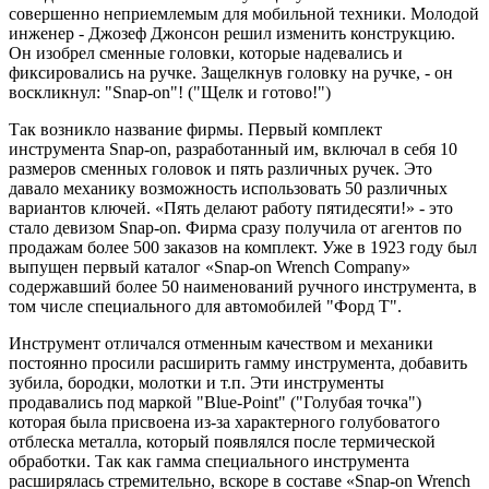
совершенно неприемлемым для мобильной техники. Молодой
инженер - Джозеф Джонсон решил изменить конструкцию.
Он изобрел сменные головки, которые надевались и
фиксировались на ручке. Защелкнув головку на ручке, - он
воскликнул: "Snap-on"! ("Щелк и готово!")
Так возникло название фирмы. Первый комплект
инструмента Snap-on, разработанный им, включал в себя 10
размеров сменных головок и пять различных ручек. Это
давало механику возможность использовать 50 различных
вариантов ключей. «Пять делают работу пятидесяти!» - это
стало девизом Snap-on. Фирма сразу получила от агентов по
продажам более 500 заказов на комплект. Уже в 1923 году был
выпущен первый каталог «Snap-on Wrench Company»
содержавший более 50 наименований ручного инструмента, в
том числе специального для автомобилей "Форд Т".
Инструмент отличался отменным качеством и механики
постоянно просили расширить гамму инструмента, добавить
зубила, бородки, молотки и т.п. Эти инструменты
продавались под маркой "Blue-Point" ("Голубая точка")
которая была присвоена из-за характерного голубоватого
отблеска металла, который появлялся после термической
обработки. Так как гамма специального инструмента
расширялась стремительно, вскоре в составе «Snap-on Wrench