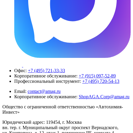
Офис:
+7 (495) 721-33-33
Корпоративное обслуживание:
+7 (915) 097-52-89
Профессиональный инструмент:
+7 (495) 720-54-13
Email:
contact@amag.ru
Корпоративное обслуживание:
ShopAGA.Corp@amag.ru
Общество с ограниченной ответственностью «Автохимия-
Инвест»
Юридический адрес: 119454, г. Москва
вн. тер. г. Муниципальный округ проспект Вернадского,
ул. Коштоянца, д. 12, этаж 1, помещение IIБ, комната 4