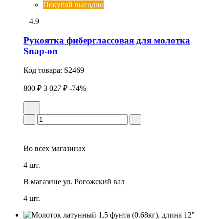
Покупай выгодно
4.9
Рукоятка фиберглассовая для молотка
Snap-on
Код товара:
S2469
800 ₽
3 027 ₽
-74%
Во всех
магазинах
4 шт.
В магазине
ул. Рогожский вал
4 шт.