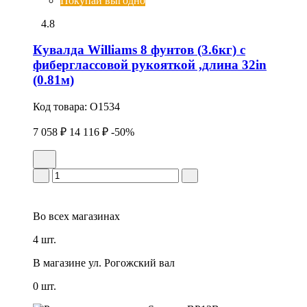
Покупай выгодно
4.8
Кувалда Williams 8 фунтов (3.6кг) с
фиберглассовой рукояткой ,длина 32in
(0.81м)
Код товара:
O1534
7 058 ₽
14 116 ₽
-50%
Во всех
магазинах
4 шт.
В магазине
ул. Рогожский вал
0 шт.