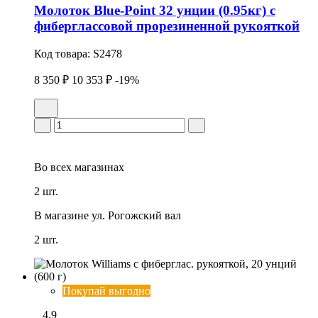
Молоток Blue-Point 32 унции (0.95кг) с
фиберглассовой прорезиненной рукояткой
Код товара:
S2478
8 350 ₽
10 353 ₽
-19%
Во всех
магазинах
2 шт.
В магазине
ул. Рогожский вал
2 шт.
Покупай выгодно
4.9