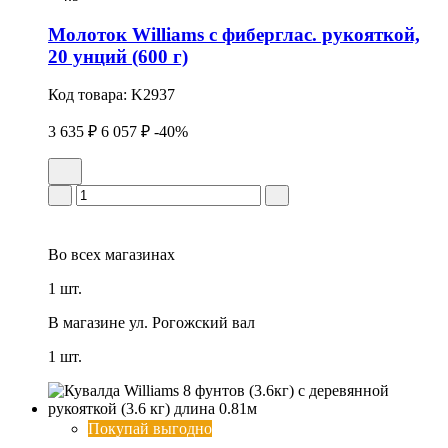
Молоток Williams с фиберглас. рукояткой,
20 унций (600 г)
Код товара:
K2937
3 635 ₽
6 057 ₽
-40%
Во всех
магазинах
1 шт.
В магазине
ул. Рогожский вал
1 шт.
Покупай выгодно