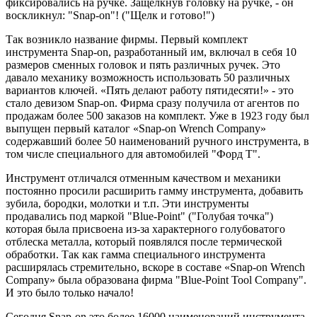
фиксировались на ручке. Защелкнув головку на ручке, - он
воскликнул: "Snap-on"! ("Щелк и готово!")
Так возникло название фирмы. Первый комплект
инструмента Snap-on, разработанный им, включал в себя 10
размеров сменных головок и пять различных ручек. Это
давало механику возможность использовать 50 различных
вариантов ключей. «Пять делают работу пятидесяти!» - это
стало девизом Snap-on. Фирма сразу получила от агентов по
продажам более 500 заказов на комплект. Уже в 1923 году был
выпущен первый каталог «Snap-on Wrench Company»
содержавший более 50 наименований ручного инструмента, в
том числе специального для автомобилей "Форд Т".
Инструмент отличался отменным качеством и механики
постоянно просили расширить гамму инструмента, добавить
зубила, бородки, молотки и т.п. Эти инструменты
продавались под маркой "Blue-Point" ("Голубая точка")
которая была присвоена из-за характерного голубоватого
отблеска металла, который появлялся после термической
обработки. Так как гамма специального инструмента
расширялась стремительно, вскоре в составе «Snap-on Wrench
Company» была образована фирма "Blue-Point Tool Company".
И это было только начало!
Сегодня Snap-on это более 16000 наименований инструмента