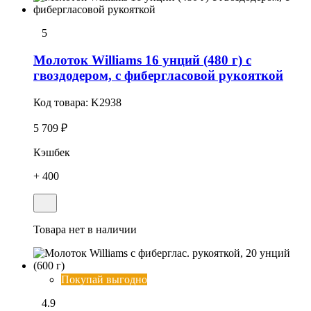
5
Молоток Williams 16 унций (480 г) с
гвоздодером, с фибергласовой рукояткой
Код товара:
K2938
5 709 ₽
Кэшбек
+ 400
Товара нет в наличии
Покупай выгодно
4.9