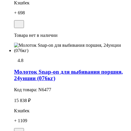
Кэшбек
+ 698
Товара нет в наличии
4.8
Молоток Snap-on для выбивания поршня,
24унции (076кг)
Код товара:
N6477
15 838 ₽
Кэшбек
+ 1109