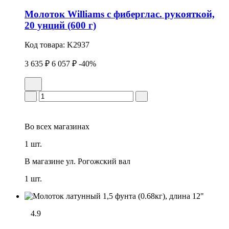
Молоток Williams с фиберглас. рукояткой,
20 унций (600 г)
Код товара:
K2937
3 635 ₽
6 057 ₽
-40%
Во всех
магазинах
1 шт.
В магазине
ул. Рогожский вал
1 шт.
4.9