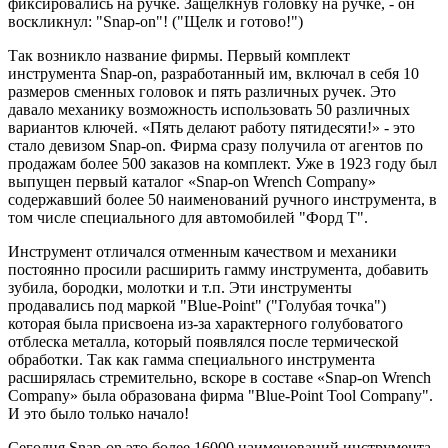
фиксировались на ручке. Защелкнув головку на ручке, - он
воскликнул: "Snap-on"! ("Щелк и готово!")
Так возникло название фирмы. Первый комплект
инструмента Snap-on, разработанный им, включал в себя 10
размеров сменных головок и пять различных ручек. Это
давало механику возможность использовать 50 различных
вариантов ключей. «Пять делают работу пятидесяти!» - это
стало девизом Snap-on. Фирма сразу получила от агентов по
продажам более 500 заказов на комплект. Уже в 1923 году был
выпущен первый каталог «Snap-on Wrench Company»
содержавший более 50 наименований ручного инструмента, в
том числе специального для автомобилей "Форд Т".
Инструмент отличался отменным качеством и механики
постоянно просили расширить гамму инструмента, добавить
зубила, бородки, молотки и т.п. Эти инструменты
продавались под маркой "Blue-Point" ("Голубая точка")
которая была присвоена из-за характерного голубоватого
отблеска металла, который появлялся после термической
обработки. Так как гамма специального инструмента
расширялась стремительно, вскоре в составе «Snap-on Wrench
Company» была образована фирма "Blue-Point Tool Company".
И это было только начало!
Сегодня Snap-on это более 16000 наименований инструмента