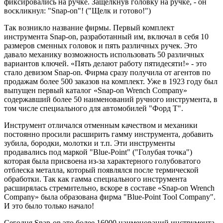
фиксировались на ручке. Защелкнув головку на ручке, - он
воскликнул: "Snap-on"! ("Щелк и готово!")
Так возникло название фирмы. Первый комплект
инструмента Snap-on, разработанный им, включал в себя 10
размеров сменных головок и пять различных ручек. Это
давало механику возможность использовать 50 различных
вариантов ключей. «Пять делают работу пятидесяти!» - это
стало девизом Snap-on. Фирма сразу получила от агентов по
продажам более 500 заказов на комплект. Уже в 1923 году был
выпущен первый каталог «Snap-on Wrench Company»
содержавший более 50 наименований ручного инструмента, в
том числе специального для автомобилей "Форд Т".
Инструмент отличался отменным качеством и механики
постоянно просили расширить гамму инструмента, добавить
зубила, бородки, молотки и т.п. Эти инструменты
продавались под маркой "Blue-Point" ("Голубая точка")
которая была присвоена из-за характерного голубоватого
отблеска металла, который появлялся после термической
обработки. Так как гамма специального инструмента
расширялась стремительно, вскоре в составе «Snap-on Wrench
Company» была образована фирма "Blue-Point Tool Company".
И это было только начало!
Сегодня Snap-on это более 16000 наименований инструмента