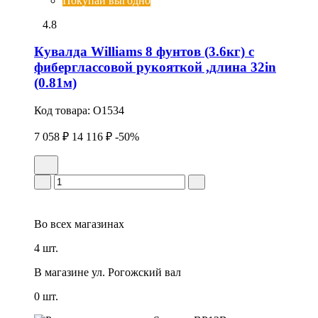
Покупай выгодно
4.8
Кувалда Williams 8 фунтов (3.6кг) с
фиберглассовой рукояткой ,длина 32in
(0.81м)
Код товара:
O1534
7 058 ₽
14 116 ₽
-50%
Во всех
магазинах
4 шт.
В магазине
ул. Рогожский вал
0 шт.