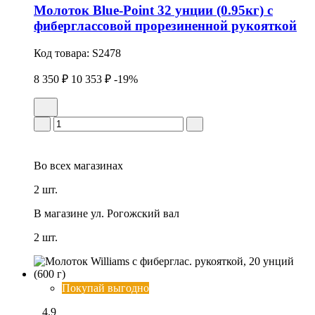
Молоток Blue-Point 32 унции (0.95кг) с
фиберглассовой прорезиненной рукояткой
Код товара:
S2478
8 350 ₽
10 353 ₽
-19%
Во всех
магазинах
2 шт.
В магазине
ул. Рогожский вал
2 шт.
Покупай выгодно
4.9