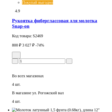
Покупай выгодно
4.9
Рукоятка фиберглассовая для молотка
Snap-on
Код товара:
S2469
800 ₽
3 027 ₽
-74%
Во всех
магазинах
4 шт.
В магазине
ул. Рогожский вал
4 шт.