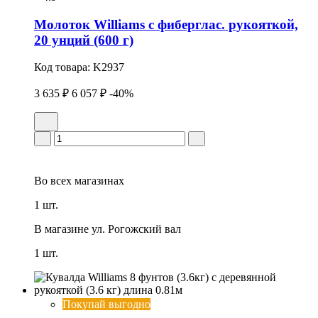
Молоток Williams с фиберглас. рукояткой,
20 унций (600 г)
Код товара:
K2937
3 635 ₽
6 057 ₽
-40%
Во всех
магазинах
1 шт.
В магазине
ул. Рогожский вал
1 шт.
Покупай выгодно