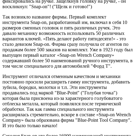
фиксировались на ручке. Защелкнув головку на ручке, - он
воскликнул: "Snap-on"! ("Щелк и готово!")
Так возникло название фирмы. Первый комплект
инструмента Snap-on, разработанный им, включал в себя 10
размеров сменных головок и пять различных ручек. Это
давало механику возможность использовать 50 различных
вариантов ключей. «Пять делают работу пятидесяти!» - это
стало девизом Snap-on. Фирма сразу получила от агентов по
продажам более 500 заказов на комплект. Уже в 1923 году был
выпущен первый каталог «Snap-on Wrench Company»
содержавший более 50 наименований ручного инструмента, в
том числе специального для автомобилей "Форд Т".
Инструмент отличался отменным качеством и механики
постоянно просили расширить гамму инструмента, добавить
зубила, бородки, молотки и т.п. Эти инструменты
продавались под маркой "Blue-Point" ("Голубая точка")
которая была присвоена из-за характерного голубоватого
отблеска металла, который появлялся после термической
обработки. Так как гамма специального инструмента
расширялась стремительно, вскоре в составе «Snap-on Wrench
Company» была образована фирма "Blue-Point Tool Company".
И это было только начало!
Сегодня Snap-on это более 16000 наименований инструмента