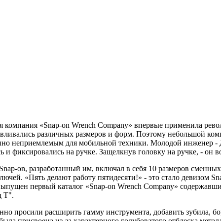
аяся компания «Snap-on Wrench Company» впервые применила ре
тавливались различных размеров и форм. Поэтому небольшой ко
шенно неприемлемым для мобильной техники. Молодой инженер 
и фиксировались на ручке. Защелкнув головку на ручке, - он во
ap-on, разработанный им, включал в себя 10 размеров сменных 
ючей. «Пять делают работу пятидесяти!» - это стало девизом Sn
л выпущен первый каталог «Snap-on Wrench Company» содержавш
 Т".
но просили расширить гамму инструмента, добавить зубила, бо
я была присвоена из-за характерного голубоватого отблеска мета