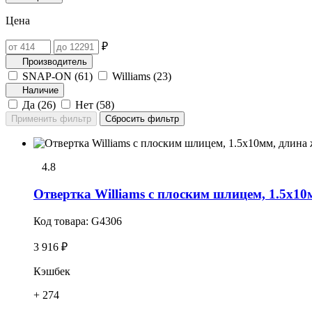
Цена
₽
Производитель
SNAP-ON (
61
)
Williams (
23
)
Наличие
Да (
26
)
Нет (
58
)
4.8
Отвертка Williams с плоским шлицем, 1.5х10
Код товара:
G4306
3 916 ₽
Кэшбек
+ 274