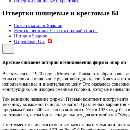
Отвертки шлицевые и крестовые
Отвертки шлицевые и крестовые
84
Скачать каталог Snap-on
Желтые ценники. Скачать полный список
История Snap-on
Отдел Snap-On
Краткое описание истории возникновения фирмы Snap-on
Все началось в 1920 году в Милуоки. Только что образовавш
этим головки составляли с рукояткой одно целое. Ключи изго
неподъемный вес и значительную цену. Это оказалось совер
конструкцию. Он изобрел сменные головки, которые надевались 
Так возникло название фирмы. Первый комплект инструмента Sn
механику возможность использовать 50 различных вариантов кл
продажам более 500 заказов на комплект. Уже в 1923 году бы
инструмента, в том числе специального для автомобилей "Форд
Инструмент отличался отменным качеством и механики постоян
продавались под маркой "Blue-Point" ("Голубая точка") котора