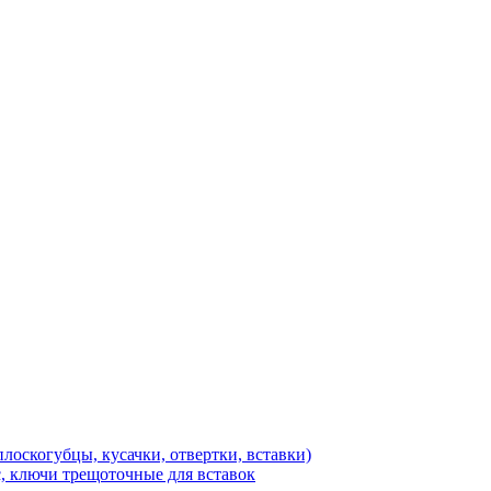
лоскогубцы, кусачки, отвертки, вставки)
, ключи трещоточные для вставок