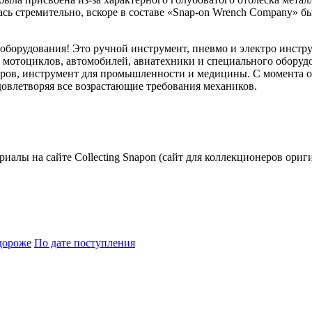
сь стремительно, вскоре в составе «Snap-on Wrench Company» бы
 оборудования! Это ручной инструмент, пневмо и электро инстр
ем мотоциклов, автомобилей, авиатехники и специального обору
ов, инструмент для промышленности и медицины. С момента осн
овлетворяя все возрастающие требования механиков.
риалы на сайте Collecting Snapon (сайт для коллекционеров ориг
дороже
По дате поступления