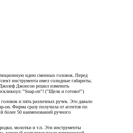
волюционную идею сменных головок. Перед
мплект инструмента имел солидные габариты,
- Джозеф Джонсон решил изменить
скликнул: "Snap-on"! ("Щелк и готово!")
головок и пять различных ручек. Это давало
ap-on. Фирма сразу получила от агентов по
ий более 50 наименований ручного
родки, молотки и т.п. Эти инструменты
лла, который появлялся после термической