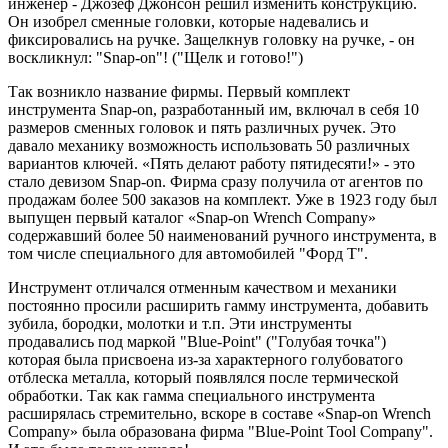
инженер - Джозеф Джонсон решил изменить конструкцию.
Он изобрел сменные головки, которые надевались и
фиксировались на ручке. Защелкнув головку на ручке, - он
воскликнул: "Snap-on"! ("Щелк и готово!")
Так возникло название фирмы. Первый комплект
инструмента Snap-on, разработанный им, включал в себя 10
размеров сменных головок и пять различных ручек. Это
давало механику возможность использовать 50 различных
вариантов ключей. «Пять делают работу пятидесяти!» - это
стало девизом Snap-on. Фирма сразу получила от агентов по
продажам более 500 заказов на комплект. Уже в 1923 году был
выпущен первый каталог «Snap-on Wrench Company»
содержавший более 50 наименований ручного инструмента, в
том числе специального для автомобилей "Форд Т".
Инструмент отличался отменным качеством и механики
постоянно просили расширить гамму инструмента, добавить
зубила, бородки, молотки и т.п. Эти инструменты
продавались под маркой "Blue-Point" ("Голубая точка")
которая была присвоена из-за характерного голубоватого
отблеска металла, который появлялся после термической
обработки. Так как гамма специального инструмента
расширялась стремительно, вскоре в составе «Snap-on Wrench
Company» была образована фирма "Blue-Point Tool Company".