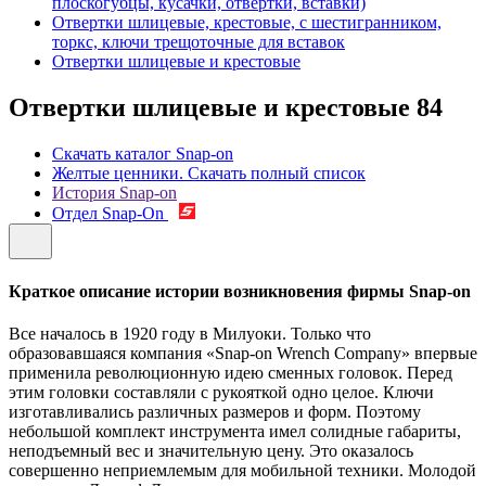
плоскогубцы, кусачки, отвертки, вставки)
Отвертки шлицевые, крестовые, с шестигранником,
торкс, ключи трещоточные для вставок
Отвертки шлицевые и крестовые
Отвертки шлицевые и крестовые
84
Скачать каталог Snap-on
Желтые ценники. Скачать полный список
История Snap-on
Отдел Snap-On
Краткое описание истории возникновения фирмы Snap-on
Все началось в 1920 году в Милуоки. Только что
образовавшаяся компания «Snap-on Wrench Company» впервые
применила революционную идею сменных головок. Перед
этим головки составляли с рукояткой одно целое. Ключи
изготавливались различных размеров и форм. Поэтому
небольшой комплект инструмента имел солидные габариты,
неподъемный вес и значительную цену. Это оказалось
совершенно неприемлемым для мобильной техники. Молодой