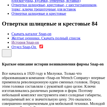
плоскогубцы, кусачки, отвертки, вставки)
Отвертки шлицевые, крестовые, с шестигранником,
торкс, ключи трещоточные для вставок
Отвертки шлицевые и крестовые
Отвертки шлицевые и крестовые
84
Скачать каталог Snap-on
Желтые ценники. Скачать полный список
История Snap-on
Отдел Snap-On
Краткое описание истории возникновения фирмы Snap-on
Все началось в 1920 году в Милуоки. Только что
образовавшаяся компания «Snap-on Wrench Company» впервые
применила революционную идею сменных головок. Перед
этим головки составляли с рукояткой одно целое. Ключи
изготавливались различных размеров и форм. Поэтому
небольшой комплект инструмента имел солидные габариты,
неподъемный вес и значительную цену. Это оказалось
совершенно неприемлемым для мобильной техники. Молодой