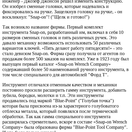
инженер - Джозеф Джонсон решил изменить конструкцию.
Он изобрел сменные головки, которые надевались и
фиксировались на ручке. Защелкнув головку на ручке, - он
воскликнул: "Snap-on"! ("Щелк и готово!")
Так возникло название фирмы. Первый комплект
инструмента Snap-on, разработанный им, включал в себя 10
размеров сменных головок и пять различных ручек. Это
давало механику возможность использовать 50 различных
вариантов ключей. «Пять делают работу пятидесяти!» - это
стало девизом Snap-on. Фирма сразу получила от агентов по
продажам более 500 заказов на комплект. Уже в 1923 году был
выпущен первый каталог «Snap-on Wrench Company»
содержавший более 50 наименований ручного инструмента, в
том числе специального для автомобилей "Форд Т".
Инструмент отличался отменным качеством и механики
постоянно просили расширить гамму инструмента, добавить
зубила, бородки, молотки и т.п. Эти инструменты
продавались под маркой "Blue-Point" ("Голубая точка")
которая была присвоена из-за характерного голубоватого
отблеска металла, который появлялся после термической
обработки. Так как гамма специального инструмента
расширялась стремительно, вскоре в составе «Snap-on Wrench
Company» была образована фирма "Blue-Point Tool Company".