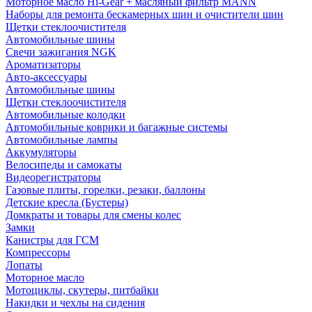
Моторное масло Hi-Gear + масляный фильтр MANN
Наборы для ремонта бескамерных шин и очистители шин
Щетки стеклоочистителя
Автомобильные шины
Свечи зажигания NGK
Ароматизаторы
Авто-аксессуары
Автомобильные шины
Щетки стеклоочистителя
Автомобильные колодки
Автомобильные коврики и багажные системы
Автомобильные лампы
Аккумуляторы
Велосипеды и самокаты
Видеорегистраторы
Газовые плиты, горелки, резаки, баллоны
Детские кресла (Бустеры)
Домкраты и товары для смены колес
Замки
Канистры для ГСМ
Компрессоры
Лопаты
Моторное масло
Мотоциклы, скутеры, питбайки
Накидки и чехлы на сидения