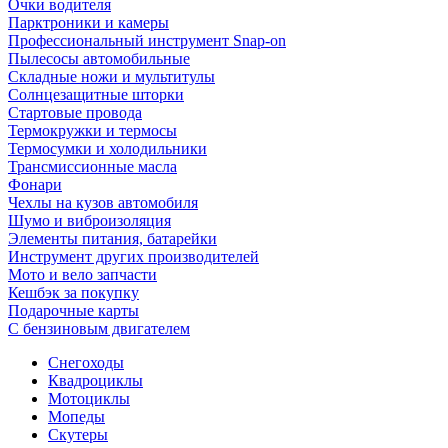
Очки водителя
Парктроники и камеры
Профессиональный инструмент Snap-on
Пылесосы автомобильные
Складные ножи и мультитулы
Солнцезащитные шторки
Стартовые провода
Термокружки и термосы
Термосумки и холодильники
Трансмиссионные масла
Фонари
Чехлы на кузов автомобиля
Шумо и виброизоляция
Элементы питания, батарейки
Инструмент других производителей
Мото и вело запчасти
Кешбэк за покупку
Подарочные карты
С бензиновым двигателем
Снегоходы
Квадроциклы
Мотоциклы
Мопеды
Скутеры